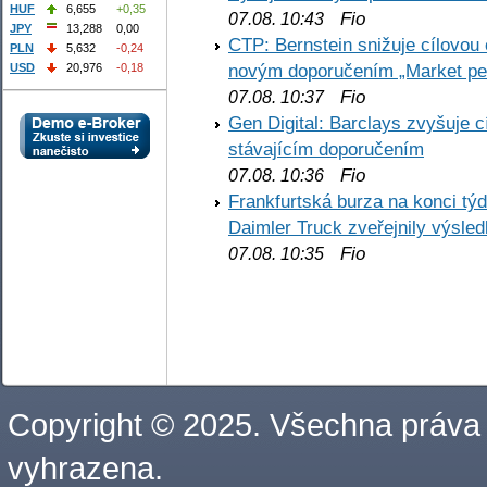
HUF
6,655
+0,35
Fio
07.08. 10:43
JPY
13,288
0,00
CTP: Bernstein snižuje cílovo
PLN
5,632
-0,24
novým doporučením „Market pe
USD
20,976
-0,18
Fio
07.08. 10:37
Gen Digital: Barclays zvyšuje
stávajícím doporučením
Fio
07.08. 10:36
Frankfurtská burza na konci týd
Daimler Truck zveřejnily výsle
Fio
07.08. 10:35
Copyright © 2025. Všechna práva
vyhrazena.