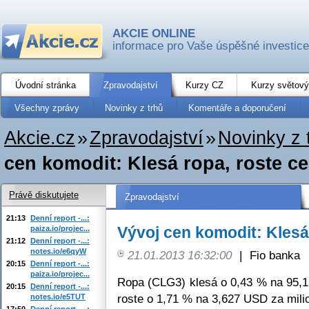
AKCIE ONLINE
informace pro Vaše úspěšné investice
Úvodní stránka
Zpravodajství
Kurzy CZ
Kurzy světový
Všechny zprávy
Novinky z trhů
Komentáře a doporučení
Akcie.cz
»
Zpravodajství
»
Novinky z 
cen komodit: Klesá ropa, roste c
Právě diskutujete
Zpravodajství
21:13
Denní report -...:
Vývoj cen komodit: Klesá
paiza.io/projec...
21:12
Denní report -...:
notes.io/e6qyW
21.01.2013 16:32:00
|
Fio banka
20:15
Denní report -...:
paiza.io/projec...
Ropa (CLG3) klesá o 0,43 % na 95,
20:15
Denní report -...:
roste o 1,71 % na 3,627 USD za milio
notes.io/e5TUT
17:50
Denní report -...: