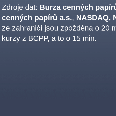
Zdroje dat:
Burza cenných papírů
cenných papírů a.s.
,
NASDAQ, N
ze zahraničí jsou zpožděna o 20 m
kurzy z BCPP, a to o 15 min.