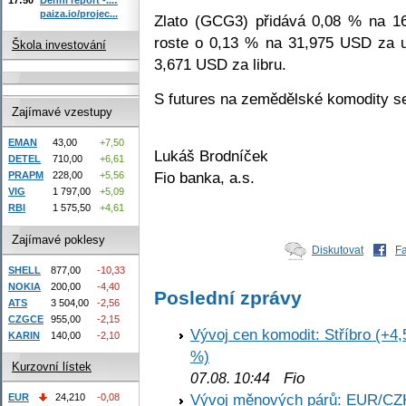
paiza.io/projec...
Zlato (GCG3) přidává 0,08 % na 16
roste o 0,13 % na 31,975 USD za 
Škola investování
3,671 USD za libru.
S futures na zemědělské komodity s
Zajímavé vzestupy
EMAN
43,00
+7,50
Lukáš Brodníček
DETEL
710,00
+6,61
Fio banka, a.s.
PRAPM
228,00
+5,56
VIG
1 797,00
+5,09
RBI
1 575,50
+4,61
Zajímavé poklesy
Diskutovat
F
SHELL
877,00
-10,33
NOKIA
200,00
-4,40
Poslední zprávy
ATS
3 504,00
-2,56
CZGCE
955,00
-2,15
Vývoj cen komodit: Stříbro (+4,
KARIN
140,00
-2,10
%)
Kurzovní lístek
Fio
07.08. 10:44
Vývoj měnových párů: EUR/CZ
EUR
24,210
-0,08