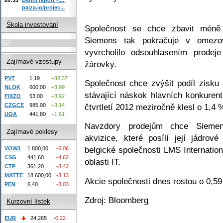
paiza.io/projec...
Škola investování
Společnost se chce zbavit méně
Siemens tak pokračuje v omezov
vyvrcholilo odsouhlasením prodej
Zajímavé vzestupy
žárovky.
PVT
1,19
+38,37
Společnost chce zvýšit podíl zisku
NLOK
600,00
+3,99
stávající náskok hlavních konkuren
FIXZO
53,00
+3,92
čtvrtletí 2012 meziročně klesl o 1,4 
CZGCE
985,00
+3,14
UQA
441,80
+1,61
Navzdory prodejům chce Siemens
Zajímavé poklesy
akvizice, které posílí její jádrov
belgické společnosti LMS Internatio
VOW3
1 800,00
-5,06
CSG
441,60
-4,62
oblasti IT.
CTP
361,20
-3,42
MATTE
18 600,00
-3,13
Akcie společnosti dnes rostou o 0,5
PEN
6,40
-3,03
Zdroj: Bloomberg
Kurzovní lístek
EUR
24,265
-0,22