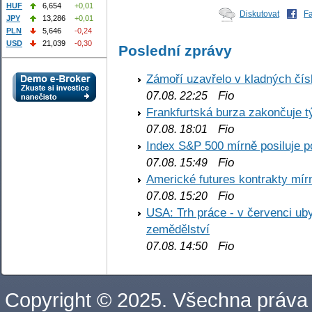
HUF
6,654
+0,01
Diskutovat
F
JPY
13,286
+0,01
PLN
5,646
-0,24
USD
21,039
-0,30
Poslední zprávy
Zámoří uzavřelo v kladných č
Fio
07.08. 22:25
Frankfurtská burza zakončuje 
Fio
07.08. 18:01
Index S&P 500 mírně posiluje p
Fio
07.08. 15:49
Americké futures kontrakty mírn
Fio
07.08. 15:20
USA: Trh práce - v červenci ub
zemědělství
Fio
07.08. 14:50
Copyright © 2025. Všechna práva