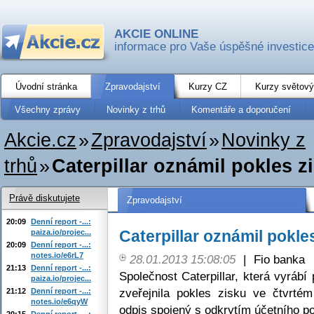
AKCIE ONLINE
informace pro Vaše úspěšné investice
Úvodní stránka
Zpravodajství
Kurzy CZ
Kurzy světový
Všechny zprávy
Novinky z trhů
Komentáře a doporučení
Akcie.cz
»
Zpravodajství
»
Novinky z
trhů
»
Caterpillar oznámil pokles z
Právě diskutujete
Zpravodajství
20:09
Denní report -...:
Caterpillar oznámil pokle
paiza.io/projec...
20:09
Denní report -...:
notes.io/e6rL7
28.01.2013 15:08:05
|
Fio banka
21:13
Denní report -...:
Společnost Caterpillar, která vyrábí
paiza.io/projec...
zveřejnila pokles zisku ve čtvrté
21:12
Denní report -...:
notes.io/e6qyW
odpis spojený s odkrytím účetního p
20:15
Denní report -...: