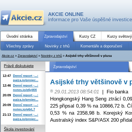
AKCIE ONLINE
informace pro Vaše úspěšné investice
Úvodní stránka
Zpravodajství
Kurzy CZ
Kurzy světový
Všechny zprávy
Novinky z trhů
Komentáře a doporučení
Akcie.cz
»
Zpravodajství
»
Novinky z trhů
»
Asijské trhy většinově v plusu
Právě diskutujete
Zpravodajství
12:47
Denní report -...:
Asijské trhy většinově v 
paiza.io/projec...
12:46
Denní report -...:
notes.io/e6yWX
29.01.2013 08:54:01
|
Fio banka
20:09
Denní report -...:
Hongkongský Hang Seng ztrácí 0,09
paiza.io/projec...
225 připsal 0,39 % na 10866,72 b. Č
20:09
Denní report -...:
notes.io/e6rL7
0,53 % na 2358,98 b. Korejský Kos
21:13
Denní report -...:
Australský index S&P/ASX 200 přidal
paiza.io/projec...
Škola investování