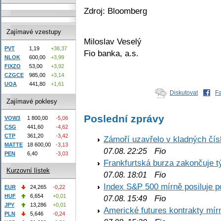
Zdroj: Bloomberg
Zajímavé vzestupy
Miloslav Veselý
PVT
1,19
+38,37
Fio banka, a.s.
NLOK
600,00
+3,99
FIXZO
53,00
+3,92
CZGCE
985,00
+3,14
UQA
441,80
+1,61
Diskutovat
F
Zajímavé poklesy
Poslední zprávy
VOW3
1 800,00
-5,06
CSG
441,60
-4,62
CTP
361,20
-3,42
Zámoří uzavřelo v kladných č
MATTE
18 600,00
-3,13
Fio
07.08. 22:25
PEN
6,40
-3,03
Frankfurtská burza zakončuje 
Kurzovní lístek
Fio
07.08. 18:01
Index S&P 500 mírně posiluje p
EUR
24,265
-0,22
HUF
6,654
+0,01
Fio
07.08. 15:49
JPY
13,286
+0,01
Americké futures kontrakty mírn
PLN
5,646
-0,24