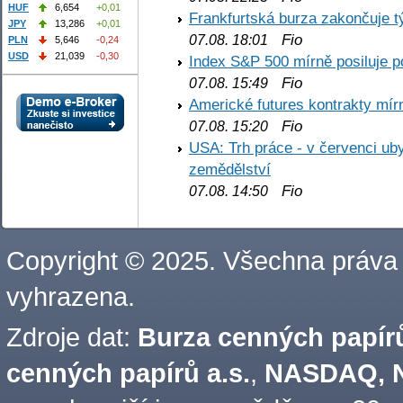
HUF
6,654
+0,01
Frankfurtská burza zakončuje 
JPY
13,286
+0,01
Fio
07.08. 18:01
PLN
5,646
-0,24
USD
21,039
-0,30
Index S&P 500 mírně posiluje p
Fio
07.08. 15:49
Americké futures kontrakty mírn
Fio
07.08. 15:20
USA: Trh práce - v červenci ub
zemědělství
Fio
07.08. 14:50
Copyright © 2025. Všechna práva
vyhrazena.
Zdroje dat:
Burza cenných papírů
cenných papírů a.s.
,
NASDAQ, N