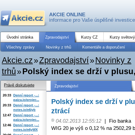
AKCIE ONLINE
informace pro Vaše úspěšné investice
Úvodní stránka
Zpravodajství
Kurzy CZ
Kurzy světový
Všechny zprávy
Novinky z trhů
Komentáře a doporučení
Akcie.cz
»
Zpravodajství
»
Novinky z
trhů
»
Polský index se drží v plusu, 
Právě diskutujete
Zpravodajství
20:33
Denní report -...:
Polský index se drží v plu
paiza.io/projec...
20:33
Denní report -...:
ztrácí
notes.io/e6iyb
12:47
Denní report -...:
paiza.io/projec...
04.02.2013 12:55:12
|
Fio banka
12:46
Denní report -...:
WIG 20 je výš o 0,12 % na 2502,29 b
notes.io/e6yWX
20:09
Denní report -...: