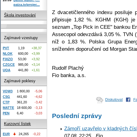
paiza.io/projec...
Z dvacetičlenného indexu posiluje 
Škola investování
připisuje 1,82 %. KGHM (KGH) je 
seznam „Top Pick in CEE" bankou Er
Assecopol odevzdává 3,05 %. TVN (T
Zajímavé vzestupy
níž o 1,83 %. Polska Grupa Ener
sníženém doporučení od Morgan Stan
PVT
1,19
+38,37
NLOK
600,00
+3,99
FIXZO
53,00
+3,92
CZGCE
985,00
+3,14
Rudolf Plachý
UQA
441,80
+1,61
Fio banka, a.s.
Zajímavé poklesy
VOW3
1 800,00
-5,06
CSG
441,60
-4,62
Diskutovat
F
CTP
361,20
-3,42
MATTE
18 600,00
-3,13
PEN
6,40
-3,03
Poslední zprávy
Kurzovní lístek
Zámoří uzavřelo v kladných č
EUR
24,265
-0,22
Fio
07.08. 22:25