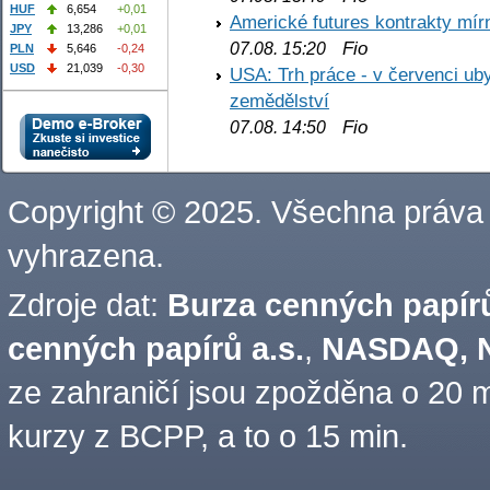
HUF
6,654
+0,01
Americké futures kontrakty mírn
JPY
13,286
+0,01
Fio
07.08. 15:20
PLN
5,646
-0,24
USD
21,039
-0,30
USA: Trh práce - v červenci ub
zemědělství
Fio
07.08. 14:50
Copyright © 2025. Všechna práva
vyhrazena.
Zdroje dat:
Burza cenných papírů
cenných papírů a.s.
,
NASDAQ, N
ze zahraničí jsou zpožděna o 20 m
kurzy z BCPP, a to o 15 min.