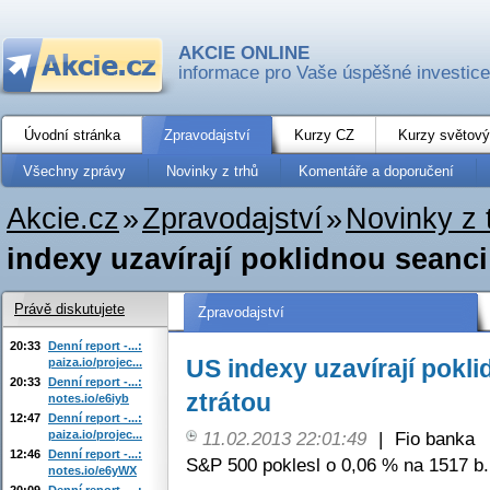
AKCIE ONLINE
informace pro Vaše úspěšné investice
Úvodní stránka
Zpravodajství
Kurzy CZ
Kurzy světový
Všechny zprávy
Novinky z trhů
Komentáře a doporučení
Akcie.cz
»
Zpravodajství
»
Novinky z 
indexy uzavírají poklidnou seanci
Právě diskutujete
Zpravodajství
20:33
Denní report -...:
US indexy uzavírají pokl
paiza.io/projec...
20:33
Denní report -...:
ztrátou
notes.io/e6iyb
12:47
Denní report -...:
paiza.io/projec...
11.02.2013 22:01:49
|
Fio banka
12:46
Denní report -...:
S&P 500 poklesl o 0,06 % na 1517 b.
notes.io/e6yWX
20:09
Denní report -...: