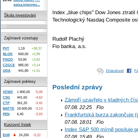
paiza.io/projec...
Index „blue chips" Dow Jones ztratil
Škola investování
Technologický Nasdaq Composite osla
Rudolf Plachý
Zajímavé vzestupy
Fio banka, a.s.
PVT
1,19
+38,37
NLOK
600,00
+3,99
FIXZO
53,00
+3,92
CZGCE
985,00
+3,14
UQA
441,80
+1,61
Diskutovat
F
Zajímavé poklesy
Poslední zprávy
VOW3
1 800,00
-5,06
CSG
441,60
-4,62
Zámoří uzavřelo v kladných č
CTP
361,20
-3,42
Fio
07.08. 22:25
MATTE
18 600,00
-3,13
Frankfurtská burza zakončuje 
PEN
6,40
-3,03
Fio
07.08. 18:01
Kurzovní lístek
Index S&P 500 mírně posiluje p
EUR
24,265
-0,22
Fio
07.08. 15:49