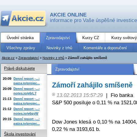
AKCIE ONLINE
informace pro Vaše úspěšné investice
Úvodní stránka
Zpravodajství
Kurzy CZ
Kurzy světový
Všechny zprávy
Novinky z trhů
Komentáře a doporučení
Akcie.cz
»
Zpravodajství
»
Novinky z trhů
»
Zámoří zahájilo smíšeně
Právě diskutujete
Zpravodajství
20:09
Denní report -...:
Zámoří zahájilo smíšeně
paiza.io/projec...
20:09
Denní report -...:
notes.io/e6rL7
13.02.2013 15:57:29
|
Fio banka
21:13
Denní report -...:
S&P 500 posiluje o 0,11 % na 1521,0
paiza.io/projec...
21:12
Denní report -...:
notes.io/e6qyW
20:15
Denní report -...:
Dow Jones klesá o 0,10 % na 14004,
paiza.io/projec...
0,22 % na 3193,61 b.
Škola investování