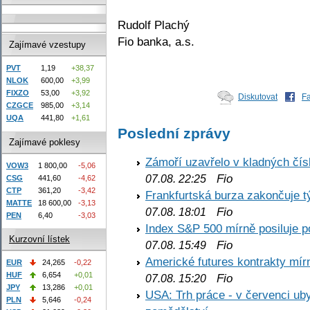
Rudolf Plachý
Fio banka, a.s.
Zajímavé vzestupy
PVT
1,19
+38,37
NLOK
600,00
+3,99
FIXZO
53,00
+3,92
Diskutovat
F
CZGCE
985,00
+3,14
UQA
441,80
+1,61
Poslední zprávy
Zajímavé poklesy
Zámoří uzavřelo v kladných č
VOW3
1 800,00
-5,06
Fio
07.08. 22:25
CSG
441,60
-4,62
CTP
361,20
-3,42
Frankfurtská burza zakončuje 
MATTE
18 600,00
-3,13
Fio
07.08. 18:01
PEN
6,40
-3,03
Index S&P 500 mírně posiluje p
Kurzovní lístek
Fio
07.08. 15:49
Americké futures kontrakty mírn
EUR
24,265
-0,22
HUF
6,654
+0,01
Fio
07.08. 15:20
JPY
13,286
+0,01
USA: Trh práce - v červenci ub
PLN
5,646
-0,24