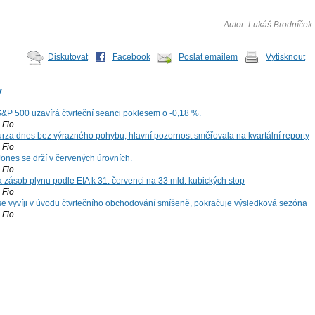
Autor: Lukáš Brodníček
Diskutovat
Facebook
Poslat emailem
Vytisknout
y
S&P 500 uzavírá čtvrteční seanci poklesem o -0,18 %.
Fio
za dnes bez výrazného pohybu, hlavní pozornost směřovala na kvartální reporty
Fio
ones se drží v červených úrovních.
Fio
zásob plynu podle EIA k 31. červenci na 33 mld. kubických stop
Fio
 se vyvíji v úvodu čtvrtečního obchodování smíšeně, pokračuje výsledková sezóna
Fio