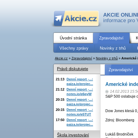
AKCIE ONLIN
informace pro 
Úvodní stránka
Zpravodajství
K
Všechny zprávy
Novinky z trhů
Akcie.cz
»
Zpravodajství
»
Novinky z trhů
»
Americké i
Právě diskutujete
Zpravodajství
21:13
Denní report -...:
Americké inde
paiza.io/projec...
21:12
Denní report -...:
14.02.2013 15:5
notes.io/e6qyW
S&P 500 oslabuje o
20:15
Denní report -...:
paiza.io/projec...
20:15
Denní report -...:
Dow Jones klesá 0,
notes.io/e5TUT
17:50
Denní report -...:
Zdroj: Bloomberg
paiza.io/projec...
Lukáš Brodníček
Škola investování