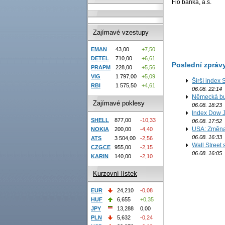
Fio banka, a.s.
Zajímavé vzestupy
EMAN
43,00
+7,50
DETEL
710,00
+6,61
Poslední zpráv
PRAPM
228,00
+5,56
VIG
1 797,00
+5,09
Širší index 
RBI
1 575,50
+4,61
06.08. 22:14
Německá bur
Zajímavé poklesy
06.08. 18:23
Index Dow J
SHELL
877,00
-10,33
06.08. 17:52
USA: Změna 
NOKIA
200,00
-4,40
06.08. 16:33
ATS
3 504,00
-2,56
Wall Street
CZGCE
955,00
-2,15
06.08. 16:05
KARIN
140,00
-2,10
Kurzovní lístek
EUR
24,210
-0,08
HUF
6,655
+0,35
JPY
13,288
0,00
PLN
5,632
-0,24