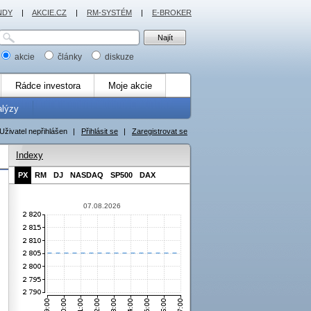
NDY
|
AKCIE.CZ
|
RM-SYSTÉM
|
E-BROKER
akcie
články
diskuze
Rádce investora
Moje akcie
alýzy
Uživatel nepřihlášen
|
Přihlásit se
|
Zaregistrovat se
Indexy
PX
RM
DJ
NASDAQ
SP500
DAX
07.08.2026