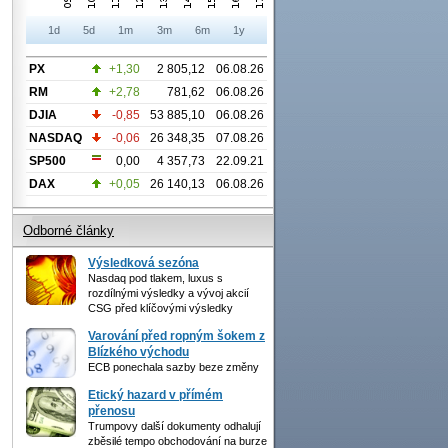
1d
5d
1m
3m
6m
1y
PX
+1,30
2 805,12
06.08.26
RM
+2,78
781,62
06.08.26
DJIA
-0,85
53 885,10
06.08.26
NASDAQ
-0,06
26 348,35
07.08.26
SP500
0,00
4 357,73
22.09.21
DAX
+0,05
26 140,13
06.08.26
Odborné články
Výsledková sezóna
Nasdaq pod tlakem, luxus s
rozdílnými výsledky a vývoj akcií
CSG před klíčovými výsledky
Varování před ropným šokem z
Blízkého východu
ECB ponechala sazby beze změny
Etický hazard v přímém
přenosu
Trumpovy další dokumenty odhalují
zběsilé tempo obchodování na burze