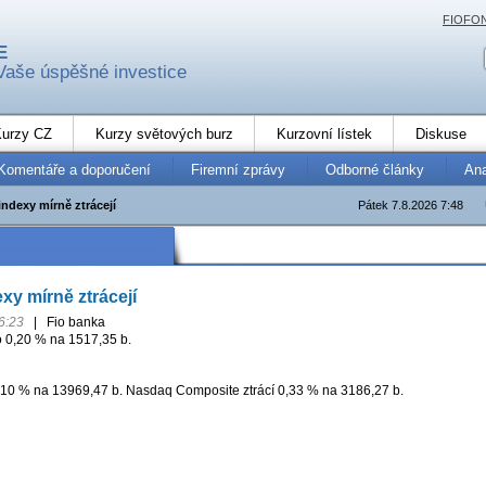
FIOFO
E
Vaše úspěšné investice
urzy CZ
Kurzy světových burz
Kurzovní lístek
Diskuse
Komentáře a doporučení
Firemní zprávy
Odborné články
An
ndexy mírně ztrácejí
Pátek 7.8.2026 7:48
xy mírně ztrácejí
6:23
|
Fio banka
 0,20 % na 1517,35 b.
10 % na 13969,47 b. Nasdaq Composite ztrácí 0,33 % na 3186,27 b.