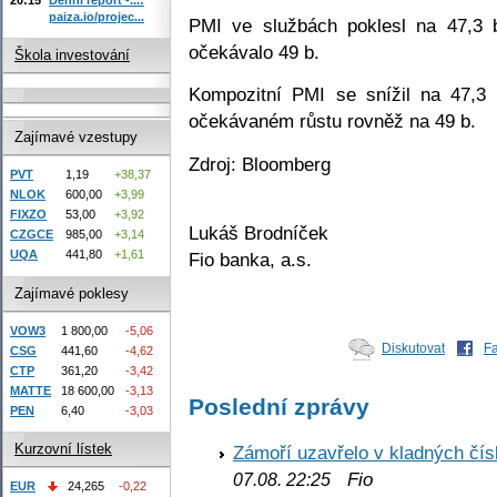
paiza.io/projec...
PMI ve službách poklesl na 47,3 
očekávalo 49 b.
Škola investování
Kompozitní PMI se snížil na 47,3 
očekávaném růstu rovněž na 49 b.
Zajímavé vzestupy
Zdroj: Bloomberg
PVT
1,19
+38,37
NLOK
600,00
+3,99
FIXZO
53,00
+3,92
Lukáš Brodníček
CZGCE
985,00
+3,14
UQA
441,80
+1,61
Fio banka, a.s.
Zajímavé poklesy
VOW3
1 800,00
-5,06
Diskutovat
F
CSG
441,60
-4,62
CTP
361,20
-3,42
MATTE
18 600,00
-3,13
Poslední zprávy
PEN
6,40
-3,03
Kurzovní lístek
Zámoří uzavřelo v kladných č
Fio
07.08. 22:25
EUR
24,265
-0,22