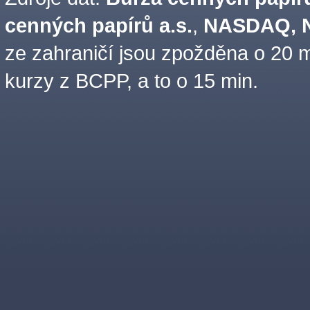
cenných papírů a.s.
,
NASDAQ, N
ze zahraničí jsou zpožděna o 20 m
kurzy z BCPP, a to o 15 min.