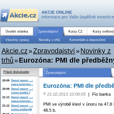
AKCIE ONLINE
informace pro Vaše úspěšné investice
Úvodní stránka
Zpravodajství
Kurzy CZ
Kurzy světový
Všechny zprávy
Novinky z trhů
Komentáře a doporučení
Akcie.cz
»
Zpravodajství
»
Novinky z
trhů
»
Eurozóna: PMI dle předběžn
Právě diskutujete
Zpravodajství
20:09
Denní report -...:
Eurozóna: PMI dle předb
paiza.io/projec...
20:09
Denní report -...:
notes.io/e6rL7
21.02.2013 10:06:05
|
Fio banka
21:13
Denní report -...:
paiza.io/projec...
PMI ve výrobě klesl v únoru na 47,8 
21:12
Denní report -...:
48,5 b.
notes.io/e6qyW
20:15
Denní report -...: