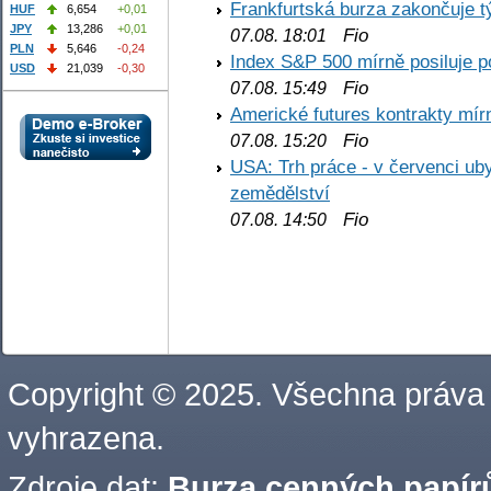
Frankfurtská burza zakončuje 
HUF
6,654
+0,01
JPY
13,286
+0,01
Fio
07.08. 18:01
PLN
5,646
-0,24
Index S&P 500 mírně posiluje p
USD
21,039
-0,30
Fio
07.08. 15:49
Americké futures kontrakty mírn
Fio
07.08. 15:20
USA: Trh práce - v červenci ub
zemědělství
Fio
07.08. 14:50
Copyright © 2025. Všechna práva
vyhrazena.
Zdroje dat:
Burza cenných papírů