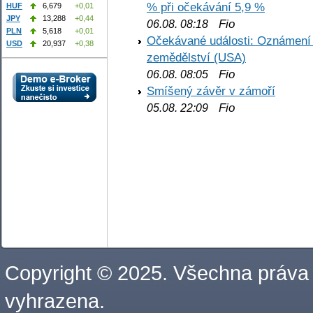
% při očekávání 5,9 %
HUF
6,679
+0,01
JPY
13,288
+0,44
Fio
06.08. 08:18
PLN
5,618
+0,01
Očekávané události: Oznámení 
USD
20,937
+0,38
zemědělství (USA)
Fio
06.08. 08:05
Smíšený závěr v zámoří
Fio
05.08. 22:09
Copyright © 2025. Všechna práva
vyhrazena.