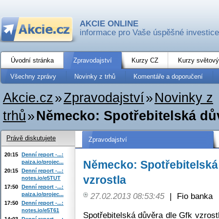
AKCIE ONLINE
informace pro Vaše úspěšné investice
Úvodní stránka
Zpravodajství
Kurzy CZ
Kurzy světový
Všechny zprávy
Novinky z trhů
Komentáře a doporučení
Akcie.cz
»
Zpravodajství
»
Novinky z
trhů
»
Německo: Spotřebitelská dův
Právě diskutujete
Zpravodajství
20:15
Denní report -...:
Německo: Spotřebitelská
paiza.io/projec...
20:15
Denní report -...:
vzrostla
notes.io/e5TUT
17:50
Denní report -...:
paiza.io/projec...
27.02.2013 08:53:45
|
Fio banka
17:50
Denní report -...:
notes.io/e5T61
Spotřebitelská důvěra dle Gfk vzros
14:03
Denní report -...: