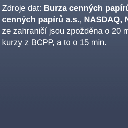
Zdroje dat:
Burza cenných papírů
cenných papírů a.s.
,
NASDAQ, N
ze zahraničí jsou zpožděna o 20 m
kurzy z BCPP, a to o 15 min.