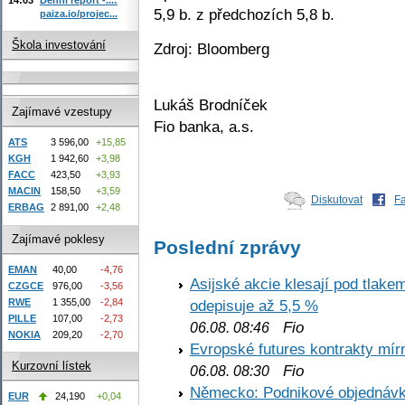
5,9 b. z předchozích 5,8 b.
paiza.io/projec...
Škola investování
Zdroj: Bloomberg
Lukáš Brodníček
Zajímavé vzestupy
Fio banka, a.s.
ATS
3 596,00
+15,85
KGH
1 942,60
+3,98
FACC
423,50
+3,93
MACIN
158,50
+3,59
Diskutovat
F
ERBAG
2 891,00
+2,48
Zajímavé poklesy
Poslední zprávy
EMAN
40,00
-4,76
Asijské akcie klesají pod tlake
CZGCE
976,00
-3,56
RWE
1 355,00
-2,84
odepisuje až 5,5 %
PILLE
107,00
-2,73
Fio
06.08. 08:46
NOKIA
209,20
-2,70
Evropské futures kontrakty mírn
Kurzovní lístek
Fio
06.08. 08:30
Německo: Podnikové objednávky
EUR
24,190
+0,04