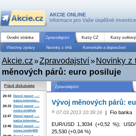
AKCIE ONLINE
informace pro Vaše úspěšné investice
Úvodní stránka
Zpravodajství
Kurzy CZ
Kurzy světový
Všechny zprávy
Novinky z trhů
Komentáře a doporučení
Akcie.cz
»
Zpravodajství
»
Novinky z 
měnových párů: euro posiluje
Právě diskutujete
Zpravodajství
20:33
Denní report -...:
Vývoj měnových párů: eur
paiza.io/projec...
20:33
Denní report -...:
notes.io/e6iyb
07.03.2013 10:39:16
|
Fio banka
12:47
Denní report -...:
paiza.io/projec...
EUR/USD 1,3034 (+0,52 %); USD/
12:46
Denní report -...:
25,530 (+0,04 %)
notes.io/e6yWX
20:09
Denní report -...: