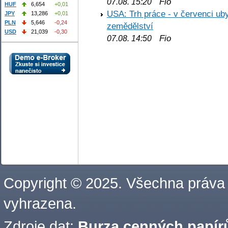
Fio
07.08. 15:20
HUF
6,654
+0,01
USA: Trh práce - v červenci ub
JPY
13,286
+0,01
PLN
5,646
-0,24
zemědělství
USD
21,039
-0,30
Fio
07.08. 14:50
Copyright © 2025. Všechna práva
vyhrazena.
Zdroje dat:
Burza cenných papírů