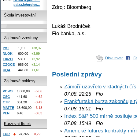
paiza.io/projec...
Zdroj: Bloomberg
Škola investování
Lukáš Brodníček
Fio banka, a.s.
Zajímavé vzestupy
PVT
1,19
+38,37
NLOK
600,00
+3,99
Diskutovat
F
FIXZO
53,00
+3,92
CZGCE
985,00
+3,14
UQA
441,80
+1,61
Poslední zprávy
Zajímavé poklesy
Zámoří uzavřelo v kladných č
VOW3
1 800,00
-5,06
Fio
07.08. 22:25
CSG
441,60
-4,62
Frankfurtská burza zakončuje 
CTP
361,20
-3,42
Fio
MATTE
18 600,00
-3,13
07.08. 18:01
PEN
6,40
-3,03
Index S&P 500 mírně posiluje p
Fio
07.08. 15:49
Kurzovní lístek
Americké futures kontrakty mírn
EUR
24,265
-0,22