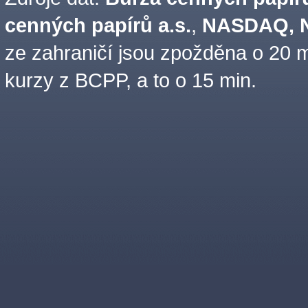
cenných papírů a.s.
,
NASDAQ, N
ze zahraničí jsou zpožděna o 20 m
kurzy z BCPP, a to o 15 min.