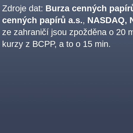
Zdroje dat:
Burza cenných papírů
cenných papírů a.s.
,
NASDAQ, N
ze zahraničí jsou zpožděna o 20 m
kurzy z BCPP, a to o 15 min.