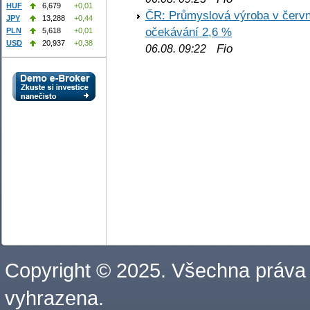
HUF
6,679
+0,01
ČR: Průmyslová výroba v červnu
JPY
13,288
+0,44
očekávání 2,6 %
PLN
5,618
+0,01
USD
20,937
+0,38
Fio
06.08. 09:22
Copyright © 2025. Všechna práva
vyhrazena.