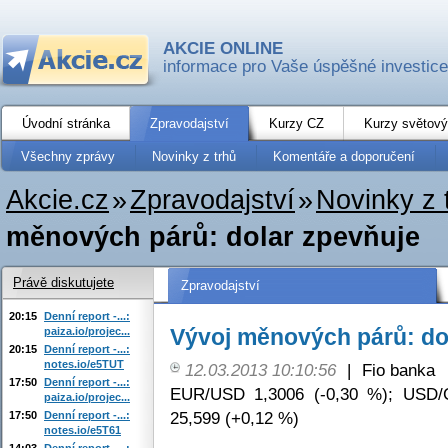
AKCIE ONLINE
informace pro Vaše úspěšné investice
Úvodní stránka
Zpravodajství
Kurzy CZ
Kurzy světový
Všechny zprávy
Novinky z trhů
Komentáře a doporučení
Akcie.cz
»
Zpravodajství
»
Novinky z 
měnových párů: dolar zpevňuje
Právě diskutujete
Zpravodajství
20:15
Denní report -...:
Vývoj měnových párů: do
paiza.io/projec...
20:15
Denní report -...:
notes.io/e5TUT
12.03.2013 10:10:56
|
Fio banka
17:50
Denní report -...:
EUR/USD 1,3006 (-0,30 %); USD/
paiza.io/projec...
25,599 (+0,12 %)
17:50
Denní report -...:
notes.io/e5T61
14:03
Denní report -...: