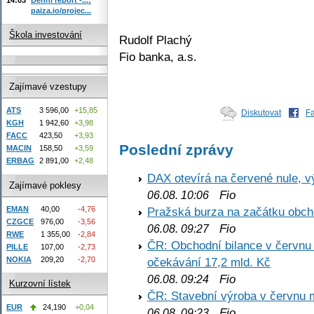
paiza.io/projec...
Škola investování
Rudolf Plachý
Fio banka, a.s.
Zajímavé vzestupy
ATS
3 596,00
+15,85
Diskutovat
F
KGH
1 942,60
+3,98
FACC
423,50
+3,93
Poslední zprávy
MACIN
158,50
+3,59
ERBAG
2 891,00
+2,48
DAX otevírá na červené nule, v
Zajímavé poklesy
Fio
06.08. 10:06
EMAN
40,00
-4,76
Pražská burza na začátku obch
CZGCE
976,00
-3,56
Fio
06.08. 09:27
RWE
1 355,00
-2,84
ČR: Obchodní bilance v červnu 
PILLE
107,00
-2,73
NOKIA
209,20
-2,70
očekávání 17,2 mld. Kč
Fio
06.08. 09:24
Kurzovní lístek
ČR: Stavební výroba v červnu m
EUR
24,190
+0,04
Fio
06.08. 09:23