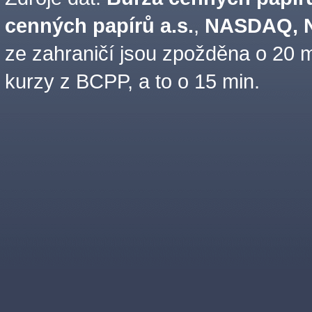
cenných papírů a.s.
,
NASDAQ, N
ze zahraničí jsou zpožděna o 20 m
kurzy z BCPP, a to o 15 min.