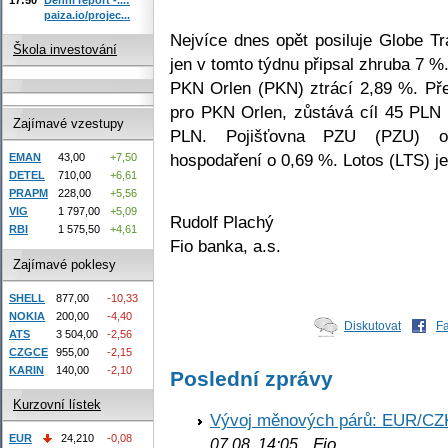
paiza.io/projec...
Nejvíce dnes opět posiluje Globe Tr
Škola investování
jen v tomto týdnu připsal zhruba 7 %
PKN Orlen (PKN) ztrácí 2,89 %. Př
pro PKN Orlen, zůstává cíl 45 PLN
Zajímavé vzestupy
PLN. Pojišťovna PZU (PZU) os
hospodaření o 0,69 %. Lotos (LTS) je
EMAN
43,00
+7,50
DETEL
710,00
+6,61
PRAPM
228,00
+5,56
VIG
1 797,00
+5,09
Rudolf Plachý
RBI
1 575,50
+4,61
Fio banka, a.s.
Zajímavé poklesy
SHELL
877,00
-10,33
NOKIA
200,00
-4,40
Diskutovat
F
ATS
3 504,00
-2,56
CZGCE
955,00
-2,15
KARIN
140,00
-2,10
Poslední zprávy
Kurzovní lístek
Vývoj měnových párů: EUR/CZ
EUR
24,210
-0,08
Fio
07.08. 14:05