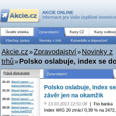
AKCIE ONLINE
informace pro Vaše úspěšné investice
Úvodní stránka
Zpravodajství
Kurzy CZ
Kurzy světový
Všechny zprávy
Novinky z trhů
Komentáře a doporučení
Akcie.cz
»
Zpravodajství
»
Novinky z
trhů
»
Polsko oslabuje, index se dos
Právě diskutujete
Zpravodajství
21:13
Denní report -...:
Polsko oslabuje, index se
paiza.io/projec...
21:12
Denní report -...:
závěr jen na okamžik
notes.io/e6qyW
20:15
Denní report -...:
paiza.io/projec...
13.03.2013 12:51:08
|
Fio banka
20:15
Denní report -...:
Index WIG 20 ztrácí 0,39 % na 2472,
notes.io/e5TUT
17:50
Denní report -...: