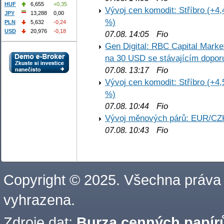
HUF
6,655
+0,35
Vývoj cen komodit: Stříbro (+4,
JPY
13,288
0,00
%)
PLN
5,632
-0,24
USD
20,976
-0,18
Fio
07.08. 14:05
Gen Digital: RBC Capital Marke
na 30 USD se stávajícím dopo
Fio
07.08. 13:17
Vývoj cen komodit: Stříbro (+4,
%)
Fio
07.08. 10:44
Vývoj měnových párů: EUR/CZ
Fio
07.08. 10:43
Copyright © 2025. Všechna práva
vyhrazena.
Zdroje dat:
Burza cenných papírů