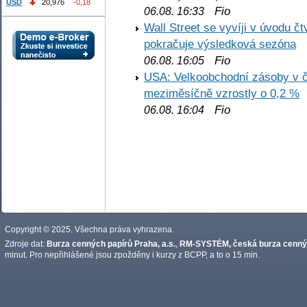
USD
20,976
-0,18
Fio
06.08. 16:33
Wall Street se vyvíji v úvodu 
pokračuje výsledková sezóna
Fio
06.08. 16:05
USA: Velkoobchodní zásoby v č
meziměsíčně vzrostly o 0,2 %
Fio
06.08. 16:04
Copyright © 2025. Všechna práva vyhrazena.
Zdroje dat:
Burza cenných papírů Praha, a.s.
,
RM-SYSTÉM, česká burza cennýc
minut. Pro nepřihlášené jsou zpožděny i kurzy z BCPP, a to o 15 min.