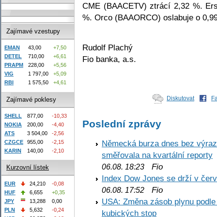
CME (BAACETV) ztrácí 2,32 %. Er
%. Orco (BAAORCO) oslabuje o 0,9
Zajímavé vzestupy
Rudolf Plachý
EMAN
43,00
+7,50
DETEL
710,00
+6,61
Fio banka, a.s.
PRAPM
228,00
+5,56
VIG
1 797,00
+5,09
RBI
1 575,50
+4,61
Diskutovat
F
Zajímavé poklesy
SHELL
877,00
-10,33
Poslední zprávy
NOKIA
200,00
-4,40
ATS
3 504,00
-2,56
Německá burza dnes bez výrazn
CZGCE
955,00
-2,15
KARIN
140,00
-2,10
směřovala na kvartální reporty
Fio
06.08. 18:23
Kurzovní lístek
Index Dow Jones se drží v čer
EUR
24,210
-0,08
Fio
06.08. 17:52
HUF
6,655
+0,35
USA: Změna zásob plynu podle E
JPY
13,288
0,00
PLN
5,632
-0,24
kubických stop