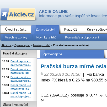
AKCIE ONLINE
informace pro Vaše úspěšné investice
Úvodní stránka
Zpravodajství
Kurzy CZ
Kurzy světový
Všechny zprávy
Novinky z trhů
Komentáře a doporučení
Akcie.cz
»
Zpravodajství
»
Novinky z trhů
»
Pražská burza mírně oslabuje
Právě diskutujete
Zpravodajství
20:15
Denní report -...:
Pražská burza mírně osla
paiza.io/projec...
20:15
Denní report -...:
notes.io/e5TUT
22.03.2013 10:31:30
|
Fio banka
17:50
Denní report -...:
Index PX klesá o 0,26 % na 980,55 b
paiza.io/projec...
17:50
Denní report -...:
notes.io/e5T61
14:03
Denní report -...:
ČEZ (BAACEZ) posiluje o 0,77 %. U
paiza.io/projec...
%.
Škola investování