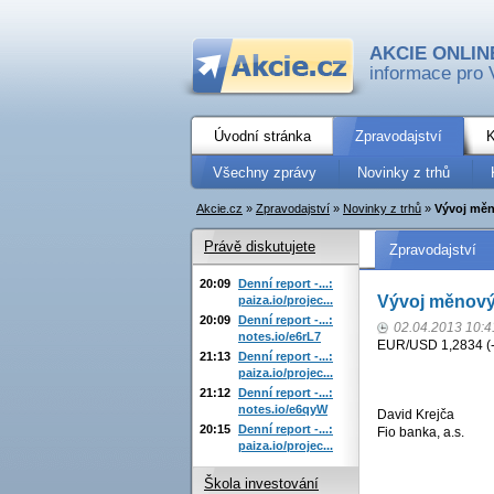
AKCIE ONLIN
informace pro 
Úvodní stránka
Zpravodajství
K
Všechny zprávy
Novinky z trhů
Akcie.cz
»
Zpravodajství
»
Novinky z trhů
»
Vývoj měn
Právě diskutujete
Zpravodajství
20:09
Denní report -...:
Vývoj měnový
paiza.io/projec...
20:09
Denní report -...:
02.04.2013 10:4
notes.io/e6rL7
EUR/USD 1,2834 (-
21:13
Denní report -...:
paiza.io/projec...
21:12
Denní report -...:
notes.io/e6qyW
David Krejča
20:15
Denní report -...:
Fio banka, a.s.
paiza.io/projec...
Škola investování