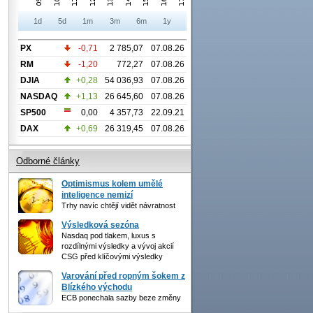
1d
5d
1m
3m
6m
1y
PX
-0,71
2 785,07
07.08.26
RM
-1,20
772,27
07.08.26
DJIA
+0,28
54 036,93
07.08.26
NASDAQ
+1,13
26 645,60
07.08.26
SP500
0,00
4 357,73
22.09.21
DAX
+0,69
26 319,45
07.08.26
Odborné články
Optimismus kolem umělé
inteligence nemizí
Trhy navíc chtějí vidět návratnost
Výsledková sezóna
Nasdaq pod tlakem, luxus s
rozdílnými výsledky a vývoj akcií
CSG před klíčovými výsledky
Varování před ropným šokem z
Blízkého východu
ECB ponechala sazby beze změny