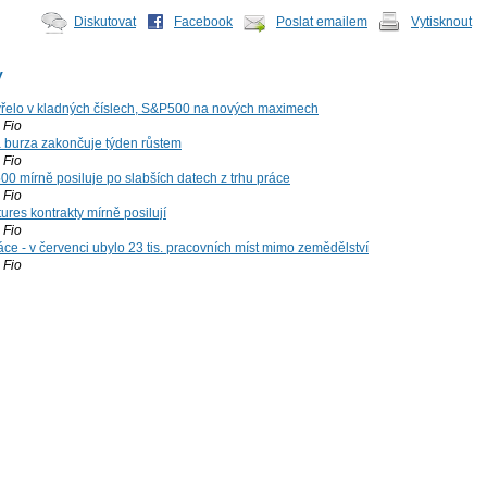
Diskutovat
Facebook
Poslat emailem
Vytisknout
y
řelo v kladných číslech, S&P500 na nových maximech
Fio
á burza zakončuje týden růstem
Fio
00 mírně posiluje po slabších datech z trhu práce
Fio
ures kontrakty mírně posilují
Fio
ce - v červenci ubylo 23 tis. pracovních míst mimo zemědělství
Fio