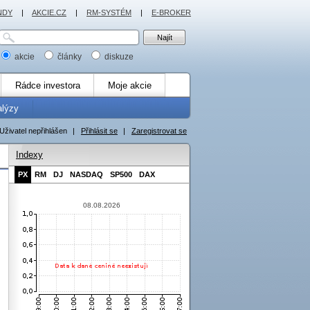
NDY
|
AKCIE.CZ
|
RM-SYSTÉM
|
E-BROKER
akcie
články
diskuze
Rádce investora
Moje akcie
alýzy
Uživatel nepřihlášen
|
Přihlásit se
|
Zaregistrovat se
Indexy
PX
RM
DJ
NASDAQ
SP500
DAX
08.08.2026