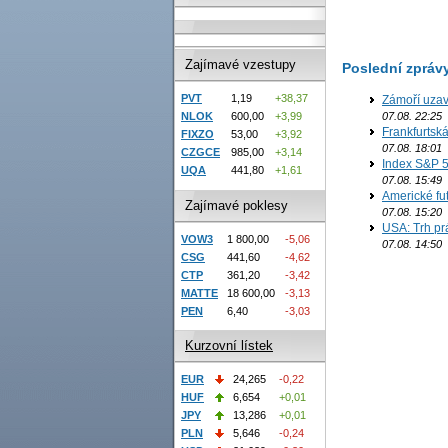
Zajímavé vzestupy
Poslední zpráv
PVT
1,19
+38,37
Zámoří uzav
NLOK
600,00
+3,99
07.08. 22:25
Frankfurtsk
FIXZO
53,00
+3,92
07.08. 18:01
CZGCE
985,00
+3,14
Index S&P 5
UQA
441,80
+1,61
07.08. 15:49
Americké fut
Zajímavé poklesy
07.08. 15:20
USA: Trh prá
VOW3
1 800,00
-5,06
07.08. 14:50
CSG
441,60
-4,62
CTP
361,20
-3,42
MATTE
18 600,00
-3,13
PEN
6,40
-3,03
Kurzovní lístek
EUR
24,265
-0,22
HUF
6,654
+0,01
JPY
13,286
+0,01
PLN
5,646
-0,24