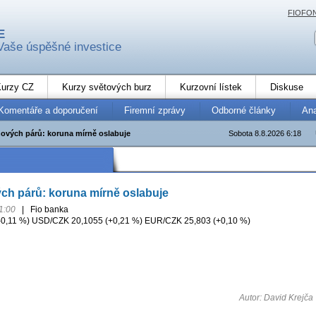
FIOFO
E
Vaše úspěšné investice
urzy CZ
Kurzy světových burz
Kurzovní lístek
Diskuse
Komentáře a doporučení
Firemní zprávy
Odborné články
An
ových párů: koruna mírně oslabuje
Sobota 8.8.2026 6:18
ch párů: koruna mírně oslabuje
1:00
|
Fio banka
0,11 %) USD/CZK 20,1055 (+0,21 %) EUR/CZK 25,803 (+0,10 %)
Autor: David Krejča