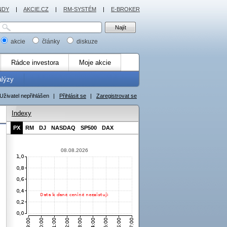
NDY
|
AKCIE.CZ
|
RM-SYSTÉM
|
E-BROKER
akcie
články
diskuze
Rádce investora
Moje akcie
alýzy
Uživatel nepřihlášen
|
Přihlásit se
|
Zaregistrovat se
Indexy
PX
RM
DJ
NASDAQ
SP500
DAX
08.08.2026