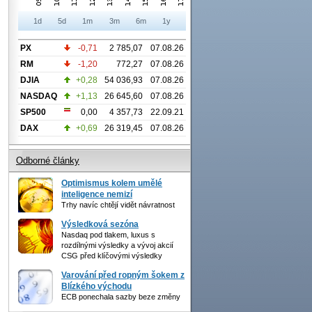
1d
5d
1m
3m
6m
1y
PX
-0,71
2 785,07
07.08.26
RM
-1,20
772,27
07.08.26
DJIA
+0,28
54 036,93
07.08.26
NASDAQ
+1,13
26 645,60
07.08.26
SP500
0,00
4 357,73
22.09.21
DAX
+0,69
26 319,45
07.08.26
Odborné články
Optimismus kolem umělé
inteligence nemizí
Trhy navíc chtějí vidět návratnost
Výsledková sezóna
Nasdaq pod tlakem, luxus s
rozdílnými výsledky a vývoj akcií
CSG před klíčovými výsledky
Varování před ropným šokem z
Blízkého východu
ECB ponechala sazby beze změny