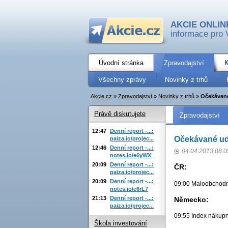
AKCIE ONLIN
informace pro 
Úvodní stránka
Zpravodajství
K
Všechny zprávy
Novinky z trhů
Akcie.cz
»
Zpravodajství
»
Novinky z trhů
»
Očekávané
Právě diskutujete
Zpravodajství
12:47
Denní report -...:
Očekávané ud
paiza.io/projec...
12:46
Denní report -...:
04.04.2013 08:0
notes.io/e6yWX
20:09
Denní report -...:
ČR:
paiza.io/projec...
20:09
Denní report -...:
09:00 Maloobchodní 
notes.io/e6rL7
21:13
Denní report -...:
Německo:
paiza.io/projec...
09:55 Index nákupn
Škola investování