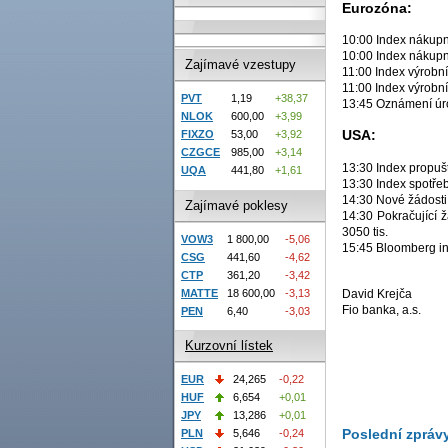
Eurozóna:
10:00 Index nákupn
10:00 Index nákupn
Zajímavé vzestupy
11:00 Index výrobn
11:00 Index výrobní
PVT
1,19
+38,37
13:45 Oznámení úr
NLOK
600,00
+3,99
USA:
FIXZO
53,00
+3,92
CZGCE
985,00
+3,14
13:30 Index propuš
UQA
441,80
+1,61
13:30 Index spotřeb
14:30 Nové žádosti 
Zajímavé poklesy
14:30 Pokračující ž
3050 tis.
VOW3
1 800,00
-5,06
15:45 Bloomberg ind
CSG
441,60
-4,62
CTP
361,20
-3,42
MATTE
18 600,00
-3,13
David Krejča
Fio banka, a.s.
PEN
6,40
-3,03
Kurzovní lístek
EUR
24,265
-0,22
HUF
6,654
+0,01
JPY
13,286
+0,01
Poslední zpráv
PLN
5,646
-0,24