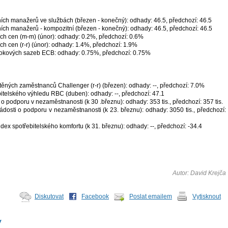
ích manažerů ve službách (březen - konečný): odhady: 46.5, předchozí: 46.5
ích manažerů - kompozitní (březen - konečný): odhady: 46.5, předchozí: 46.5
ích cen (m-m) (únor): odhady: 0.2%, předchozí: 0.6%
ch cen (r-r) (únor): odhady: 1.4%, předchozí: 1.9%
okových sazeb ECB: odhady: 0.75%, předchozí: 0.75%
těných zaměstnanců Challenger (r-r) (březen): odhady: --, předchozí: 7.0%
itelského výhledu RBC (duben): odhady: --, předchozí: 47.1
o podporu v nezaměstnanosti (k 30 .březnu): odhady: 353 tis., předchozí: 357 tis.
ádosti o podporu v nezaměstnanosti (k 23. březnu): odhady: 3050 tis., předchozí:
ex spotřebitelského komfortu (k 31. březnu): odhady: --, předchozí: -34.4
Autor: David Krejča
Diskutovat
Facebook
Poslat emailem
Vytisknout
y