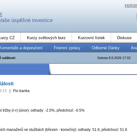
FIOFO
E
Vaše úspěšné investice
urzy CZ
Kurzy světových burz
Kurzovní lístek
Diskuse
Komentáře a doporučení
Firemní zprávy
Odborné články
An
 události
Sobota 8.8.2026 17:02
álosti
9:15
|
Fio banka
tržby (r-r) (únor): odhady: -2.0%, předchozí: -0.5%
ích manažerů ve službách (březen - konečný): odhady: 51.6, předchozí: 51.6