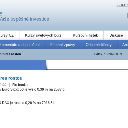
FIOFO
E
Vaše úspěšné investice
urzy CZ
Kurzy světových burz
Kurzovní lístek
Diskuse
Komentáře a doporučení
Firemní zprávy
Odborné články
An
futures rostou
Pátek 7.8.2026 0:59
res rostou
0:00
|
Fio banka
ý Euro Stoxx 50 je výš o 0,39 % na 2587 b.
 DAX je roste o 0,28 % na 7916,5 b.