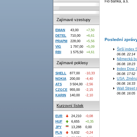
Fio banka, a.s.
Zajímavé vzestupy
EMAN
43,00
+7,50
DETEL
710,00
+6,61
Poslední zpráv
PRAPM
228,00
+5,56
VIG
1 797,00
+5,09
Širší index 
RBI
1 575,50
+4,61
06.08. 22:14
Německá bur
Zajímavé poklesy
06.08. 18:23
Index Dow J
SHELL
877,00
-10,33
06.08. 17:52
USA: Změna 
NOKIA
200,00
-4,40
06.08. 16:33
ATS
3 504,00
-2,56
Wall Street
CZGCE
955,00
-2,15
06.08. 16:05
KARIN
140,00
-2,10
Kurzovní lístek
EUR
24,210
-0,08
HUF
6,655
+0,35
JPY
13,288
0,00
PLN
5,632
-0,24