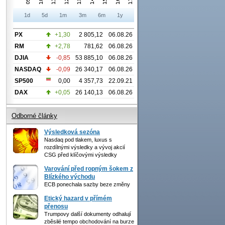
1d
5d
1m
3m
6m
1y
PX
+1,30
2 805,12
06.08.26
RM
+2,78
781,62
06.08.26
DJIA
-0,85
53 885,10
06.08.26
NASDAQ
-0,09
26 340,17
06.08.26
SP500
0,00
4 357,73
22.09.21
DAX
+0,05
26 140,13
06.08.26
Odborné články
Výsledková sezóna
Nasdaq pod tlakem, luxus s
rozdílnými výsledky a vývoj akcií
CSG před klíčovými výsledky
Varování před ropným šokem z
Blízkého východu
ECB ponechala sazby beze změny
Etický hazard v přímém
přenosu
Trumpovy další dokumenty odhalují
zběsilé tempo obchodování na burze