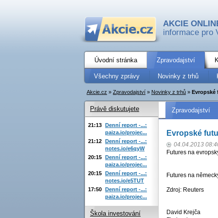
AKCIE ONLIN
informace pro 
Úvodní stránka
Zpravodajství
K
Všechny zprávy
Novinky z trhů
Akcie.cz
»
Zpravodajství
»
Novinky z trhů
»
Evropské 
Právě diskutujete
Zpravodajství
21:13
Denní report -...:
Evropské futu
paiza.io/projec...
21:12
Denní report -...:
04.04.2013 08:4
notes.io/e6qyW
Futures na evropsk
20:15
Denní report -...:
paiza.io/projec...
20:15
Denní report -...:
Futures na německý
notes.io/e5TUT
17:50
Denní report -...:
Zdroj: Reuters
paiza.io/projec...
David Krejča
Škola investování