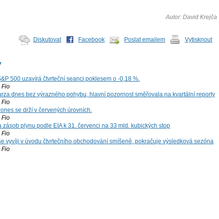
Autor: David Krejča
Diskutovat
Facebook
Poslat emailem
Vytisknout
y
S&P 500 uzavírá čtvrteční seanci poklesem o -0,18 %.
Fio
za dnes bez výrazného pohybu, hlavní pozornost směřovala na kvartální reporty
Fio
ones se drží v červených úrovních.
Fio
zásob plynu podle EIA k 31. červenci na 33 mld. kubických stop
Fio
 se vyvíji v úvodu čtvrtečního obchodování smíšeně, pokračuje výsledková sezóna
Fio