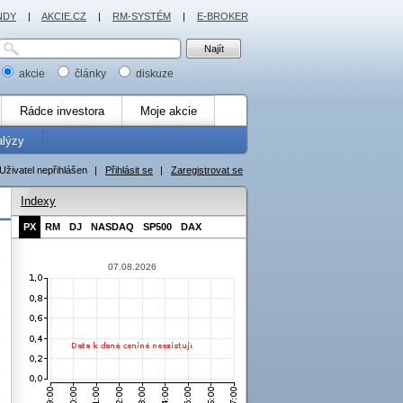
NDY
|
AKCIE.CZ
|
RM-SYSTÉM
|
E-BROKER
akcie
články
diskuze
Rádce investora
Moje akcie
alýzy
Uživatel nepřihlášen
|
Přihlásit se
|
Zaregistrovat se
Indexy
PX
RM
DJ
NASDAQ
SP500
DAX
07.08.2026