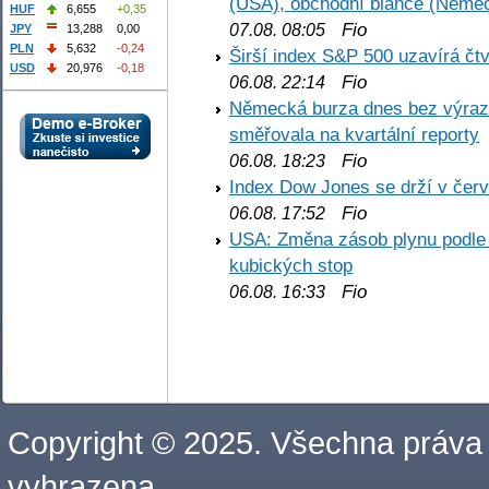
(USA), obchodní biance (Něme
HUF
6,655
+0,35
Fio
07.08. 08:05
JPY
13,288
0,00
PLN
5,632
-0,24
Širší index S&P 500 uzavírá čt
USD
20,976
-0,18
Fio
06.08. 22:14
Německá burza dnes bez výrazn
směřovala na kvartální reporty
Fio
06.08. 18:23
Index Dow Jones se drží v čer
Fio
06.08. 17:52
USA: Změna zásob plynu podle E
kubických stop
Fio
06.08. 16:33
Copyright © 2025. Všechna práva
vyhrazena.