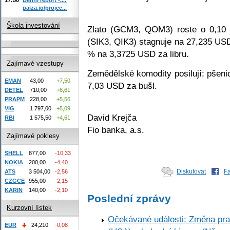
paiza.io/projec...
Škola investování
Zlato (GCM3, QOM3) roste o 0,10 
(SIK3, QIK3) stagnuje na 27,235 US
% na 3,3725 USD za libru.
Zajímavé vzestupy
Zemědělské komodity posilují; pšen
EMAN
43,00
+7,50
7,03 USD za bušl.
DETEL
710,00
+6,61
PRAPM
228,00
+5,56
VIG
1 797,00
+5,09
David Krejča
RBI
1 575,50
+4,61
Fio banka, a.s.
Zajímavé poklesy
SHELL
877,00
-10,33
NOKIA
200,00
-4,40
Diskutovat
F
ATS
3 504,00
-2,56
CZGCE
955,00
-2,15
KARIN
140,00
-2,10
Poslední zprávy
Kurzovní lístek
Očekávané události: Změna pr
EUR
24,210
-0,08