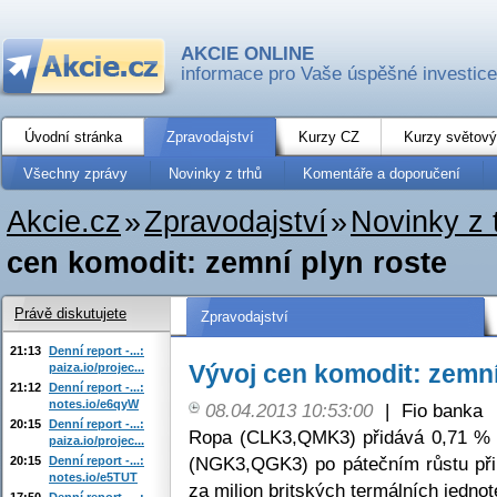
AKCIE ONLINE
informace pro Vaše úspěšné investice
Úvodní stránka
Zpravodajství
Kurzy CZ
Kurzy světový
Všechny zprávy
Novinky z trhů
Komentáře a doporučení
Akcie.cz
»
Zpravodajství
»
Novinky z 
cen komodit: zemní plyn roste
Právě diskutujete
Zpravodajství
21:13
Denní report -...:
Vývoj cen komodit: zemní
paiza.io/projec...
21:12
Denní report -...:
notes.io/e6qyW
08.04.2013 10:53:00
|
Fio banka
20:15
Denní report -...:
Ropa (CLK3,QMK3) přidává 0,71 % 
paiza.io/projec...
(NGK3,QGK3) po pátečním růstu při
20:15
Denní report -...:
notes.io/e5TUT
za milion britských termálních jednot
17:50
Denní report -...: