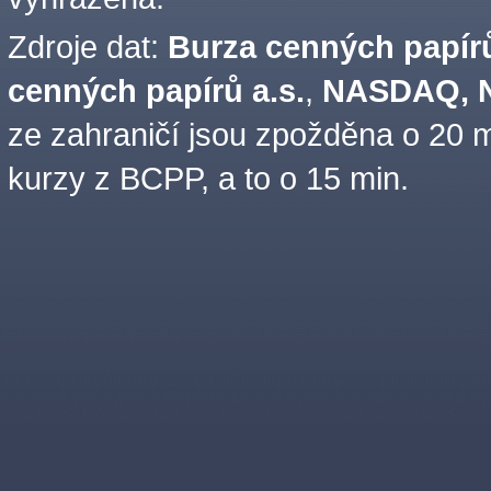
Zdroje dat:
Burza cenných papírů
cenných papírů a.s.
,
NASDAQ, N
ze zahraničí jsou zpožděna o 20 m
kurzy z BCPP, a to o 15 min.