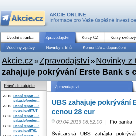
AKCIE ONLINE
informace pro Vaše úspěšné investice
Úvodní stránka
Zpravodajství
Kurzy CZ
Kurzy světový
Všechny zprávy
Novinky z trhů
Komentáře a doporučení
Akcie.cz
»
Zpravodajství
»
Novinky z 
zahajuje pokrývání Erste Bank s 
Právě diskutujete
Zpravodajství
20:15
Denní report -...:
UBS zahajuje pokrývání E
paiza.io/projec...
20:15
Denní report -...:
cenou 28 eur
notes.io/e5TUT
17:50
Denní report -...:
paiza.io/projec...
09.04.2013 08:52:00
|
Fio banka
17:50
Denní report -...:
notes.io/e5T61
Švýcarská UBS zahájila pokrývá
14:03
Denní report -...: