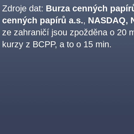
Zdroje dat:
Burza cenných papírů
cenných papírů a.s.
,
NASDAQ, N
ze zahraničí jsou zpožděna o 20 m
kurzy z BCPP, a to o 15 min.