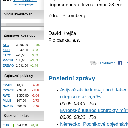
doporučení s cílovou cenou 28 eur.
paiza.io/projec...
Škola investování
Zdroj: Bloomberg
David Krejča
Zajímavé vzestupy
Fio banka, a.s.
ATS
3 596,00
+15,85
KGH
1 942,60
+3,98
FACC
423,50
+3,93
MACIN
158,50
+3,59
Diskutovat
F
ERBAG
2 891,00
+2,48
Zajímavé poklesy
Poslední zprávy
EMAN
40,00
-4,76
Asijské akcie klesají pod tlake
CZGCE
976,00
-3,56
RWE
1 355,00
-2,84
odepisuje až 5,5 %
PILLE
107,00
-2,73
Fio
06.08. 08:46
NOKIA
209,20
-2,70
Evropské futures kontrakty mírn
Kurzovní lístek
Fio
06.08. 08:30
Německo: Podnikové objednávky
EUR
24,190
+0,04