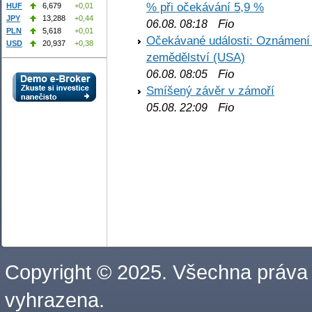
% při očekávání 5,9 %
HUF
6,679
+0,01
JPY
13,288
+0,44
Fio
06.08. 08:18
PLN
5,618
+0,01
Očekávané události: Oznámení 
USD
20,937
+0,38
zemědělství (USA)
Fio
06.08. 08:05
Smíšený závěr v zámoří
Fio
05.08. 22:09
Copyright © 2025. Všechna práva
vyhrazena.