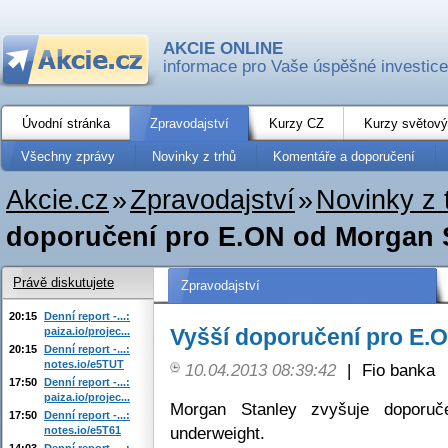
AKCIE ONLINE
informace pro Vaše úspěšné investice
Úvodní stránka
Zpravodajství
Kurzy CZ
Kurzy světový
Všechny zprávy
Novinky z trhů
Komentáře a doporučení
Akcie.cz
»
Zpravodajství
»
Novinky z 
doporučení pro E.ON od Morgan 
Právě diskutujete
Zpravodajství
20:15
Denní report -...:
Vyšší doporučení pro E.
paiza.io/projec...
20:15
Denní report -...:
notes.io/e5TUT
10.04.2013 08:39:42
|
Fio banka
17:50
Denní report -...:
paiza.io/projec...
Morgan Stanley zvyšuje doporu
17:50
Denní report -...:
underweight.
notes.io/e5T61
14:03
Denní report -...: