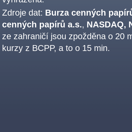
Zdroje dat:
Burza cenných papírů
cenných papírů a.s.
,
NASDAQ, N
ze zahraničí jsou zpožděna o 20 m
kurzy z BCPP, a to o 15 min.