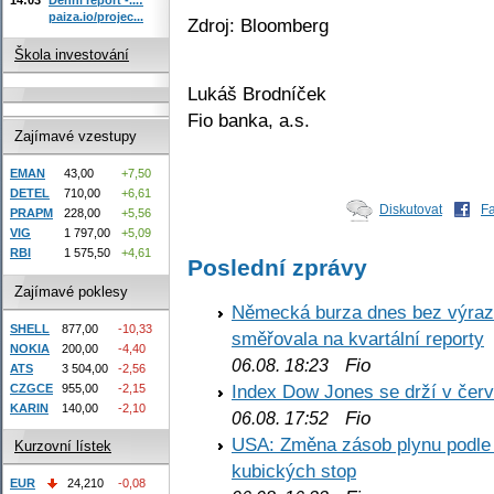
paiza.io/projec...
Zdroj: Bloomberg
Škola investování
Lukáš Brodníček
Fio banka, a.s.
Zajímavé vzestupy
EMAN
43,00
+7,50
DETEL
710,00
+6,61
Diskutovat
F
PRAPM
228,00
+5,56
VIG
1 797,00
+5,09
RBI
1 575,50
+4,61
Poslední zprávy
Zajímavé poklesy
Německá burza dnes bez výrazn
SHELL
877,00
-10,33
směřovala na kvartální reporty
NOKIA
200,00
-4,40
Fio
06.08. 18:23
ATS
3 504,00
-2,56
Index Dow Jones se drží v čer
CZGCE
955,00
-2,15
KARIN
140,00
-2,10
Fio
06.08. 17:52
USA: Změna zásob plynu podle E
Kurzovní lístek
kubických stop
EUR
24,210
-0,08