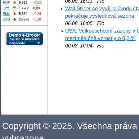
Fio
06.08. 16:33
HUF
6,655
+0,35
Wall Street se vyvíji v úvodu 
JPY
13,288
0,00
PLN
5,632
-0,24
pokračuje výsledková sezóna
USD
20,976
-0,18
Fio
06.08. 16:05
USA: Velkoobchodní zásoby v č
meziměsíčně vzrostly o 0,2 %
Fio
06.08. 16:04
Copyright © 2025. Všechna práva
vyhrazena.