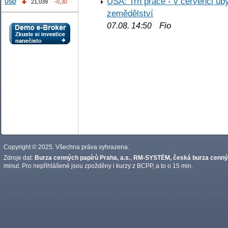
USA: Trh práce - v červenci ub
USD
21,039
-0,30
zemědělství
Fio
07.08. 14:50
Copyright © 2025. Všechna práva vyhrazena.
Zdroje dat:
Burza cenných papírů Praha, a.s.
,
RM-SYSTÉM, česká burza cennýc
minut. Pro nepřihlášené jsou zpožděny i kurzy z BCPP, a to o 15 min.