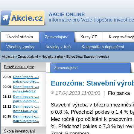
AKCIE ONLINE
informace pro Vaše úspěšné investice
Úvodní stránka
Zpravodajství
Kurzy CZ
Kurzy světový
Všechny zprávy
Novinky z trhů
Komentáře a doporučení
Akcie.cz
»
Zpravodajství
»
Novinky z trhů
»
Eurozóna: Stavební výroba
Právě diskutujete
Zpravodajství
20:09
Denní report -...:
Eurozóna: Stavební výro
paiza.io/projec...
20:09
Denní report -...:
notes.io/e6rL7
17.04.2013 11:03:03
|
Fio banka
21:13
Denní report -...:
paiza.io/projec...
Stavební výroba v březnu meziměsíč
21:12
Denní report -...:
o 0,8 %. Předchozí pokles o 1,4 % by
notes.io/e6qyW
20:15
Denní report -...:
Meziročně (po očištění k pracovním
paiza.io/projec...
%. Předchozí pokles o 7,3 % byl rev
Škola investování
Zdroj: Bloomberg