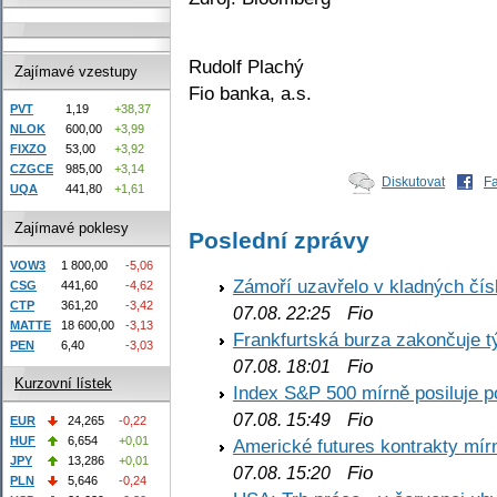
Rudolf Plachý
Zajímavé vzestupy
Fio banka, a.s.
PVT
1,19
+38,37
NLOK
600,00
+3,99
FIXZO
53,00
+3,92
CZGCE
985,00
+3,14
Diskutovat
F
UQA
441,80
+1,61
Zajímavé poklesy
Poslední zprávy
VOW3
1 800,00
-5,06
Zámoří uzavřelo v kladných č
CSG
441,60
-4,62
CTP
361,20
-3,42
Fio
07.08. 22:25
MATTE
18 600,00
-3,13
Frankfurtská burza zakončuje 
PEN
6,40
-3,03
Fio
07.08. 18:01
Kurzovní lístek
Index S&P 500 mírně posiluje p
Fio
07.08. 15:49
EUR
24,265
-0,22
HUF
6,654
+0,01
Americké futures kontrakty mírn
JPY
13,286
+0,01
Fio
07.08. 15:20
PLN
5,646
-0,24