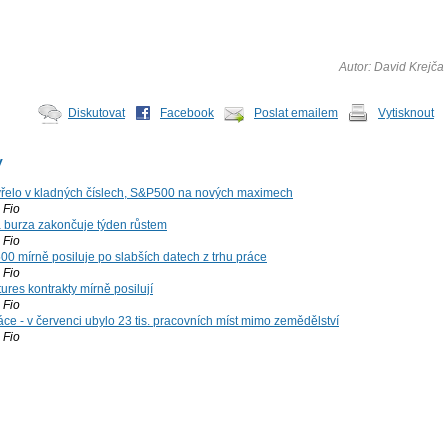
Autor: David Krejča
Diskutovat
Facebook
Poslat emailem
Vytisknout
y
řelo v kladných číslech, S&P500 na nových maximech
Fio
á burza zakončuje týden růstem
Fio
00 mírně posiluje po slabších datech z trhu práce
Fio
ures kontrakty mírně posilují
Fio
ce - v červenci ubylo 23 tis. pracovních míst mimo zemědělství
Fio