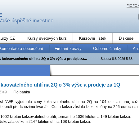
FIOFO
E
Vaše úspěšné investice
urzy CZ
Kurzy světových burz
Kurzovní lístek
Diskuse
Komentáře a doporučení
Firemní zprávy
Odborné články
An
 koksovatelného uhlí na 2Q o 3% výše a prodeje za...
Sobota 8.8.2026 5:38
sovatelného uhlí na 2Q o 3% výše a prodeje za 1Q
5:49
|
Fio banka
ost NWR vyjednala ceny koksovatelného uhlí na 2Q na 104 eur za tunu, což
 oproti předchozímu kvartálu. Cena koksu zůstala beze změny na 246 eurech za
1002 kilotun koksovatelného uhlí, termáního 1036 kilotun a 149 kilotun koksu.
ukovala celkem 2147 kilotun uhlí a 168 kilotun koksu.