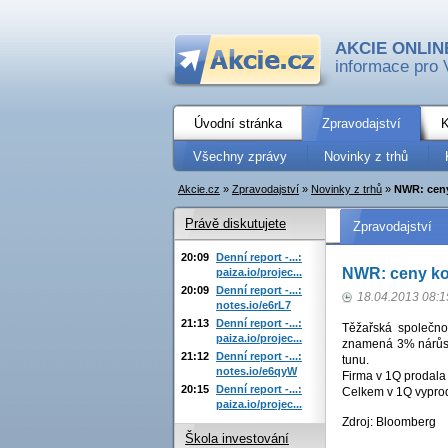
AKCIE ONLIN
informace pro 
Úvodní stránka
Zpravodajství
K
Všechny zprávy
Novinky z trhů
Akcie.cz
»
Zpravodajství
»
Novinky z trhů
»
NWR: ceny
Právě diskutujete
Zpravodajství
20:09
Denní report -...:
NWR: ceny kok
paiza.io/projec...
20:09
Denní report -...:
18.04.2013 08:1
notes.io/e6rL7
21:13
Denní report -...:
Těžařská společn
paiza.io/projec...
znamená 3% nárůst
21:12
Denní report -...:
tunu.
notes.io/e6qyW
Firma v 1Q prodala 
20:15
Denní report -...:
Celkem v 1Q vyprod
paiza.io/projec...
Zdroj: Bloomberg
Škola investování