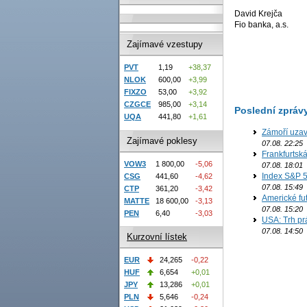
David Krejča
Fio banka, a.s.
Zajímavé vzestupy
PVT
1,19
+38,37
NLOK
600,00
+3,99
FIXZO
53,00
+3,92
CZGCE
985,00
+3,14
Poslední zpráv
UQA
441,80
+1,61
Zámoří uzav
Zajímavé poklesy
07.08. 22:25
Frankfurtsk
VOW3
1 800,00
-5,06
07.08. 18:01
Index S&P 5
CSG
441,60
-4,62
07.08. 15:49
CTP
361,20
-3,42
Americké fut
MATTE
18 600,00
-3,13
07.08. 15:20
PEN
6,40
-3,03
USA: Trh prá
07.08. 14:50
Kurzovní lístek
EUR
24,265
-0,22
HUF
6,654
+0,01
JPY
13,286
+0,01
PLN
5,646
-0,24