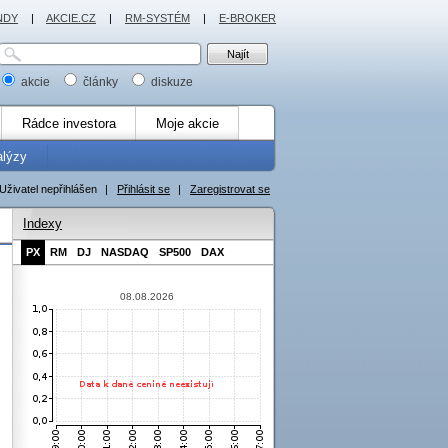
NDY
|
AKCIE.CZ
|
RM-SYSTÉM
|
E-BROKER
akcie
články
diskuze
Rádce investora
Moje akcie
alýzy
Uživatel nepřihlášen
|
Přihlásit se
|
Zaregistrovat se
Indexy
PX
RM
DJ
NASDAQ
SP500
DAX
08.08.2026