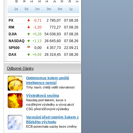
1d
5d
1m
3m
6m
1y
PX
-0,71
2 785,07
07.08.26
RM
-1,20
772,27
07.08.26
DJIA
+0,28
54 036,93
07.08.26
NASDAQ
+1,13
26 645,60
07.08.26
SP500
0,00
4 357,73
22.09.21
DAX
+0,69
26 319,45
07.08.26
Odborné články
Optimismus kolem umělé
inteligence nemizí
Trhy navíc chtějí vidět návratnost
Výsledková sezóna
Nasdaq pod tlakem, luxus s
rozdílnými výsledky a vývoj akcií
CSG před klíčovými výsledky
Varování před ropným šokem z
Blízkého východu
ECB ponechala sazby beze změny