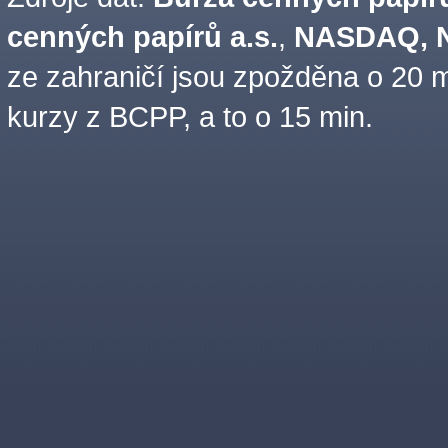
cenných papírů a.s.
,
NASDAQ, N
ze zahraničí jsou zpožděna o 20 m
kurzy z BCPP, a to o 15 min.