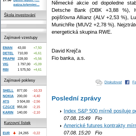
Německé akcie od dopoledne stabil
paiza.io/projec...
Detsche Bank (DBK +3,88 %), H
Škola investování
pojišťovna Allianz (ALV +2,53 %), L
MunichRe (MUV2 +2,78 %). Nejztráto
energetická skupina RWE.
Zajímavé vzestupy
EMAN
43,00
+7,50
David Krejča
DETEL
710,00
+6,61
Fio banka, a.s.
PRAPM
228,00
+5,56
VIG
1 797,00
+5,09
RBI
1 575,50
+4,61
Zajímavé poklesy
Diskutovat
F
SHELL
877,00
-10,33
NOKIA
200,00
-4,40
Poslední zprávy
ATS
3 504,00
-2,56
CZGCE
955,00
-2,15
Index S&P 500 mírně posiluje p
KARIN
140,00
-2,10
Fio
07.08. 15:49
Kurzovní lístek
Americké futures kontrakty mírn
Fio
07.08. 15:20
EUR
24,265
-0,22