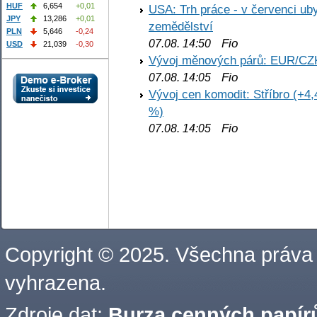
HUF
6,654
+0,01
USA: Trh práce - v červenci ub
JPY
13,286
+0,01
zemědělství
PLN
5,646
-0,24
Fio
07.08. 14:50
USD
21,039
-0,30
Vývoj měnových párů: EUR/CZ
Fio
07.08. 14:05
Vývoj cen komodit: Stříbro (+4,
%)
Fio
07.08. 14:05
Copyright © 2025. Všechna práva
vyhrazena.
Zdroje dat:
Burza cenných papírů