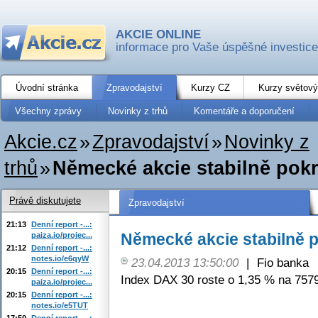
AKCIE ONLINE
informace pro Vaše úspěšné investice
Úvodní stránka
Zpravodajství
Kurzy CZ
Kurzy světový
Všechny zprávy
Novinky z trhů
Komentáře a doporučení
Akcie.cz
»
Zpravodajství
»
Novinky z
trhů
»
Německé akcie stabilně pokr
Právě diskutujete
Zpravodajství
21:13
Denní report -...:
Německé akcie stabilně p
paiza.io/projec...
21:12
Denní report -...:
notes.io/e6qyW
23.04.2013 13:50:00
|
Fio banka
20:15
Denní report -...:
Index DAX 30 roste o 1,35 % na 7579
paiza.io/projec...
20:15
Denní report -...:
notes.io/e5TUT
17:50
Denní report -...: