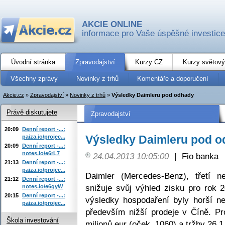
AKCIE ONLINE
informace pro Vaše úspěšné investice
Úvodní stránka
Zpravodajství
Kurzy CZ
Kurzy světový
Všechny zprávy
Novinky z trhů
Komentáře a doporučení
Akcie.cz
»
Zpravodajství
»
Novinky z trhů
»
Výsledky Daimleru pod odhady
Právě diskutujete
Zpravodajství
20:09
Denní report -...:
Výsledky Daimleru pod 
paiza.io/projec...
20:09
Denní report -...:
notes.io/e6rL7
24.04.2013 10:05:00
|
Fio banka
21:13
Denní report -...:
paiza.io/projec...
Daimler (Mercedes-Benz), třetí ne
21:12
Denní report -...:
snižuje svůj výhled zisku pro rok 
notes.io/e6qyW
20:15
Denní report -...:
výsledky hospodaření byly horší ne
paiza.io/projec...
především nižší prodeje v Číně. P
Škola investování
milionů eur (oček. 1060) a tržby 26,1 