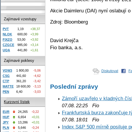
Akcie Daimleru (DAI) nyní oslabují o
Zajímavé vzestupy
Zdroj: Bloomberg
PVT
1,19
+38,37
NLOK
600,00
+3,99
David Krejča
FIXZO
53,00
+3,92
CZGCE
985,00
+3,14
Fio banka, a.s.
UQA
441,80
+1,61
Zajímavé poklesy
VOW3
1 800,00
-5,06
Diskutovat
F
CSG
441,60
-4,62
CTP
361,20
-3,42
Poslední zprávy
MATTE
18 600,00
-3,13
PEN
6,40
-3,03
Zámoří uzavřelo v kladných č
Kurzovní lístek
Fio
07.08. 22:25
Frankfurtská burza zakončuje 
EUR
24,265
-0,22
HUF
6,654
+0,01
Fio
07.08. 18:01
JPY
13,286
+0,01
Index S&P 500 mírně posiluje p
PLN
5,646
-0,24