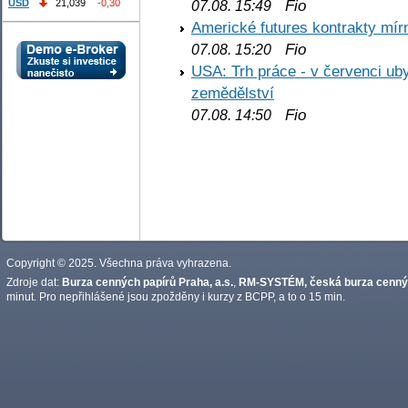
Fio
USD
21,039
-0,30
07.08. 15:49
Americké futures kontrakty mírn
Fio
07.08. 15:20
USA: Trh práce - v červenci ub
zemědělství
Fio
07.08. 14:50
Copyright © 2025. Všechna práva vyhrazena.
Zdroje dat:
Burza cenných papírů Praha, a.s.
,
RM-SYSTÉM, česká burza cennýc
minut. Pro nepřihlášené jsou zpožděny i kurzy z BCPP, a to o 15 min.