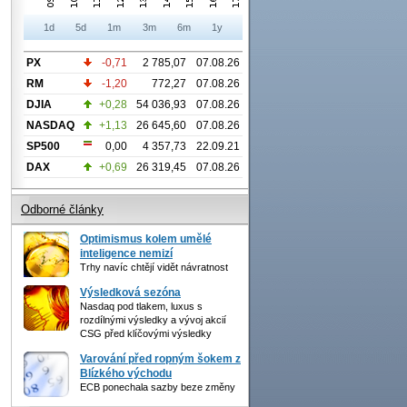
1d
5d
1m
3m
6m
1y
PX
-0,71
2 785,07
07.08.26
RM
-1,20
772,27
07.08.26
DJIA
+0,28
54 036,93
07.08.26
NASDAQ
+1,13
26 645,60
07.08.26
SP500
0,00
4 357,73
22.09.21
DAX
+0,69
26 319,45
07.08.26
Odborné články
Optimismus kolem umělé
inteligence nemizí
Trhy navíc chtějí vidět návratnost
Výsledková sezóna
Nasdaq pod tlakem, luxus s
rozdílnými výsledky a vývoj akcií
CSG před klíčovými výsledky
Varování před ropným šokem z
Blízkého východu
ECB ponechala sazby beze změny