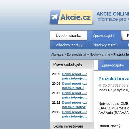
AKCIE ONLIN
informace pro 
Úvodní stránka
Zpravodajství
K
Všechny zprávy
Novinky z trhů
Akcie.cz
»
Zpravodajství
»
Novinky z trhů
»
Pražská bu
Právě diskutujete
Zpravodajství
20:09
Denní report -...:
Pražská burza
paiza.io/projec...
20:09
Denní report -...:
25.04.2013 09:3
notes.io/e6rL7
Index PX je výš o 0
21:13
Denní report -...:
paiza.io/projec...
21:12
Denní report -...:
Nejvíce roste CM
notes.io/e6qyW
(BAAKOMB) roste o
20:15
Denní report -...:
AAA Auto (BAAAAA) 
paiza.io/projec...
Rudolf Plachý
Škola investování