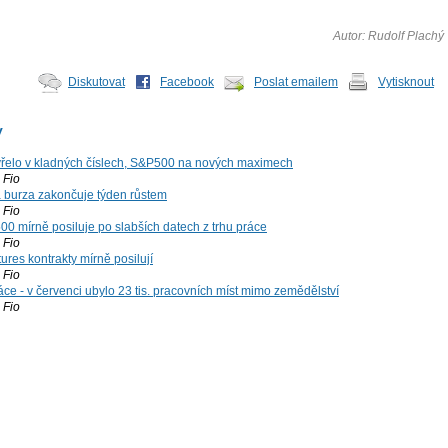
Autor: Rudolf Plachý
Diskutovat
Facebook
Poslat emailem
Vytisknout
y
řelo v kladných číslech, S&P500 na nových maximech
Fio
á burza zakončuje týden růstem
Fio
00 mírně posiluje po slabších datech z trhu práce
Fio
ures kontrakty mírně posilují
Fio
ce - v červenci ubylo 23 tis. pracovních míst mimo zemědělství
Fio