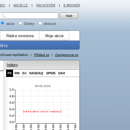
NDY
|
AKCIE.CZ
|
RM-SYSTÉM
|
E-BROKER
akcie
články
diskuze
Rádce investora
Moje akcie
alýzy
Uživatel nepřihlášen
|
Přihlásit se
|
Zaregistrovat se
Indexy
PX
RM
DJ
NASDAQ
SP500
DAX
08.08.2026