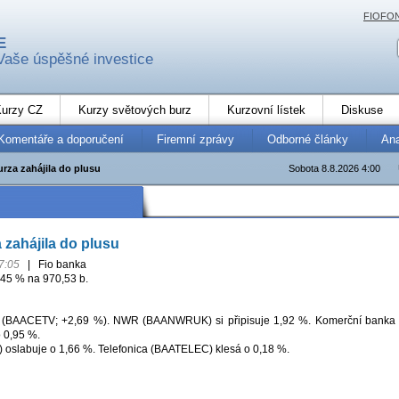
FIOFO
E
Vaše úspěšné investice
urzy CZ
Kurzy světových burz
Kurzovní lístek
Diskuse
Komentáře a doporučení
Firemní zprávy
Odborné články
An
rza zahájila do plusu
Sobota 8.8.2026 4:00
 zahájila do plusu
7:05
|
Fio banka
,45 % na 970,53 b.
E (BAACETV; +2,69 %). NWR (BAANWRUK) si připisuje 1,92 %. Komerční banka
 0,95 %.
oslabuje o 1,66 %. Telefonica (BAATELEC) klesá o 0,18 %.