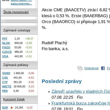
paiza.io/projec...
Akcie CME (BAACETV) ztrácí 8,82 
Škola investování
klesá o 0,53 %. Erste (BAAERBAG) j
Orco (BAAORCO) si připisuje 1,91 
%.
Zajímavé vzestupy
PVT
1,19
+38,37
Rudolf Plachý
NLOK
600,00
+3,99
FIXZO
53,00
+3,92
Fio banka, a.s.
CZGCE
985,00
+3,14
UQA
441,80
+1,61
Zajímavé poklesy
Diskutovat
F
VOW3
1 800,00
-5,06
CSG
441,60
-4,62
Poslední zprávy
CTP
361,20
-3,42
MATTE
18 600,00
-3,13
Zámoří uzavřelo v kladných č
PEN
6,40
-3,03
Fio
07.08. 22:25
Kurzovní lístek
Frankfurtská burza zakončuje 
EUR
24,265
-0,22
Fio
07.08. 18:01