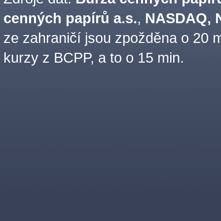
cenných papírů a.s.
,
NASDAQ, N
ze zahraničí jsou zpožděna o 20 m
kurzy z BCPP, a to o 15 min.