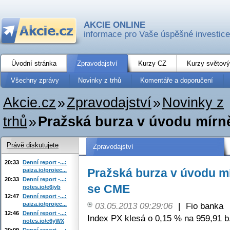
AKCIE ONLINE
informace pro Vaše úspěšné investice
Úvodní stránka
Zpravodajství
Kurzy CZ
Kurzy světový
Všechny zprávy
Novinky z trhů
Komentáře a doporučení
Akcie.cz
»
Zpravodajství
»
Novinky z
trhů
»
Pražská burza v úvodu mírn
Právě diskutujete
Zpravodajství
20:33
Denní report -...:
Pražská burza v úvodu mí
paiza.io/projec...
20:33
Denní report -...:
se CME
notes.io/e6iyb
12:47
Denní report -...:
paiza.io/projec...
03.05.2013 09:29:06
|
Fio banka
12:46
Denní report -...:
Index PX klesá o 0,15 % na 959,91 b
notes.io/e6yWX
20:09
Denní report -...: