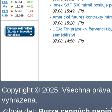
HUF
6,654
+0,01
Index S&P 500 mírně posiluje p
JPY
13,286
+0,01
Fio
07.08. 15:49
PLN
5,646
-0,24
USD
21,039
-0,30
Americké futures kontrakty mírn
Fio
07.08. 15:20
USA: Trh práce - v červenci ub
zemědělství
Fio
07.08. 14:50
Copyright © 2025. Všechna práva
vyhrazena.
Zdroje dat:
Burza cenných papírů