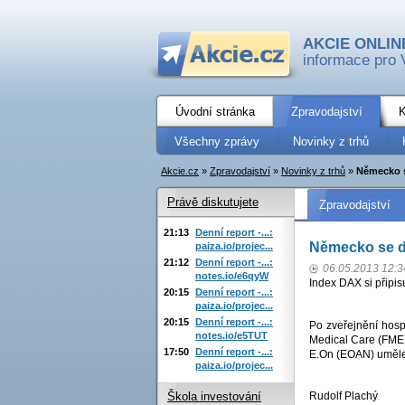
AKCIE ONLIN
informace pro 
Úvodní stránka
Zpravodajství
K
Všechny zprávy
Novinky z trhů
Akcie.cz
»
Zpravodajství
»
Novinky z trhů
»
Německo s
Právě diskutujete
Zpravodajství
21:13
Denní report -...:
Německo se dr
paiza.io/projec...
21:12
Denní report -...:
06.05.2013 12:3
notes.io/e6qyW
Index DAX si připis
20:15
Denní report -...:
paiza.io/projec...
20:15
Denní report -...:
Po zveřejnění hosp
notes.io/e5TUT
Medical Care (FME;
17:50
Denní report -...:
E.On (EOAN) uměle 
paiza.io/projec...
Rudolf Plachý
Škola investování