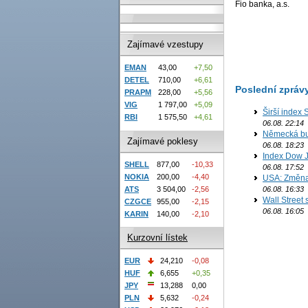
Fio banka, a.s.
Zajímavé vzestupy
EMAN
43,00
+7,50
DETEL
710,00
+6,61
Poslední zpráv
PRAPM
228,00
+5,56
VIG
1 797,00
+5,09
Širší index 
RBI
1 575,50
+4,61
06.08. 22:14
Německá bur
Zajímavé poklesy
06.08. 18:23
Index Dow J
SHELL
877,00
-10,33
06.08. 17:52
NOKIA
200,00
-4,40
USA: Změna 
06.08. 16:33
ATS
3 504,00
-2,56
Wall Street
CZGCE
955,00
-2,15
06.08. 16:05
KARIN
140,00
-2,10
Kurzovní lístek
EUR
24,210
-0,08
HUF
6,655
+0,35
JPY
13,288
0,00
PLN
5,632
-0,24