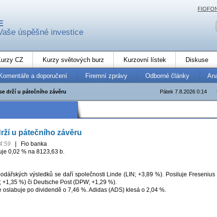
FIOFO
E
Vaše úspěšné investice
urzy CZ
Kurzy světových burz
Kurzovní lístek
Diskuse
Komentáře a doporučení
Firemní zprávy
Odborné články
An
e drží u pátečního závěru
Pátek 7.8.2026 0:14
ží u pátečního závěru
4:59
|
Fio banka
uje 0,02 % na 8123,63 b.
odářských výsledků se daří společnosti Linde (LIN; +3,89 %). Posiluje Fresenius
 +1,35 %) či Deutsche Post (DPW; +1,29 %).
oslabuje po dividendě o 7,46 %. Adidas (ADS) klesá o 2,04 %.