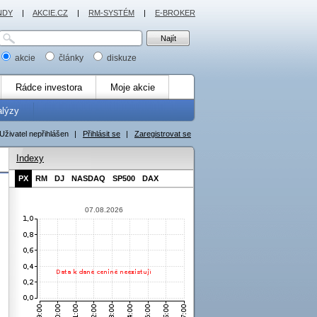
NDY
|
AKCIE.CZ
|
RM-SYSTÉM
|
E-BROKER
akcie
články
diskuze
Rádce investora
Moje akcie
alýzy
Uživatel nepřihlášen
|
Přihlásit se
|
Zaregistrovat se
Indexy
PX
RM
DJ
NASDAQ
SP500
DAX
07.08.2026