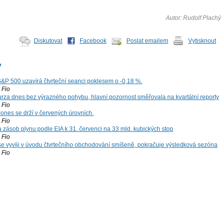
Autor: Rudolf Plachý
Diskutovat
Facebook
Poslat emailem
Vytisknout
y
S&P 500 uzavírá čtvrteční seanci poklesem o -0,18 %.
Fio
za dnes bez výrazného pohybu, hlavní pozornost směřovala na kvartální reporty
Fio
ones se drží v červených úrovních.
Fio
zásob plynu podle EIA k 31. červenci na 33 mld. kubických stop
Fio
 se vyvíji v úvodu čtvrtečního obchodování smíšeně, pokračuje výsledková sezóna
Fio