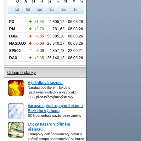
1d
5d
1m
3m
6m
1y
PX
+1,30
2 805,12
06.08.26
RM
+2,78
781,62
06.08.26
DJIA
-0,85
53 885,10
06.08.26
NASDAQ
-0,09
26 340,17
06.08.26
SP500
0,00
4 357,73
22.09.21
DAX
+0,05
26 140,13
06.08.26
Odborné články
Výsledková sezóna
Nasdaq pod tlakem, luxus s
rozdílnými výsledky a vývoj akcií
CSG před klíčovými výsledky
Varování před ropným šokem z
Blízkého východu
ECB ponechala sazby beze změny
Etický hazard v přímém
přenosu
Trumpovy další dokumenty odhalují
zběsilé tempo obchodování na burze