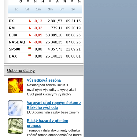
1d
5d
1m
3m
6m
1y
PX
-0,13
2 801,57
09:21:15
RM
-0,32
779,11
09:20:19
DJIA
-0,85
53 885,10
06.08.26
NASDAQ
-0,06
26 348,35
07.08.26
SP500
0,00
4 357,73
22.09.21
DAX
0,00
26 140,13
06:08:01
Odborné články
Výsledková sezóna
Nasdaq pod tlakem, luxus s
rozdílnými výsledky a vývoj akcií
CSG před klíčovými výsledky
Varování před ropným šokem z
Blízkého východu
ECB ponechala sazby beze změny
Etický hazard v přímém
přenosu
Trumpovy další dokumenty odhalují
zběsilé tempo obchodování na burze