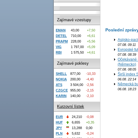
Zajímavé vzestupy
Poslední zpráv
EMAN
43,00
+7,50
DETEL
710,00
+6,61
Asijsko-pac
PRAPM
228,00
+5,56
07.08. 09:11
VIG
1 797,00
+5,09
Evropské fu
RBI
1 575,50
+4,61
07.08. 08:39
Očekávané u
Zajímavé poklesy
(Německo)
07.08. 08:05
SHELL
877,00
-10,33
Širší index 
NOKIA
200,00
-4,40
06.08. 22:14
Německá bur
ATS
3 504,00
-2,56
06.08. 18:23
CZGCE
955,00
-2,15
KARIN
140,00
-2,10
Kurzovní lístek
EUR
24,210
-0,08
HUF
6,655
+0,35
JPY
13,288
0,00
PLN
5,632
-0,24