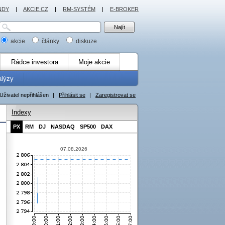
NDY
|
AKCIE.CZ
|
RM-SYSTÉM
|
E-BROKER
akcie
články
diskuze
Rádce investora
Moje akcie
alýzy
Uživatel nepřihlášen
|
Přihlásit se
|
Zaregistrovat se
Indexy
PX
RM
DJ
NASDAQ
SP500
DAX
07.08.2026