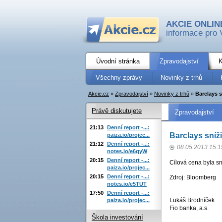
AKCIE ONLIN
informace pro 
Úvodní stránka
Zpravodajství
K
Všechny zprávy
Novinky z trhů
Akcie.cz
»
Zpravodajství
»
Novinky z trhů
»
Barclays s
Právě diskutujete
Zpravodajství
21:13
Denní report -...:
Barclays sníž
paiza.io/projec...
21:12
Denní report -...:
08.05.2013 15:1
notes.io/e6qyW
20:15
Denní report -...:
Cílová cena byla s
paiza.io/projec...
20:15
Denní report -...:
Zdroj: Bloomberg
notes.io/e5TUT
17:50
Denní report -...:
Lukáš Brodníček
paiza.io/projec...
Fio banka, a.s.
Škola investování