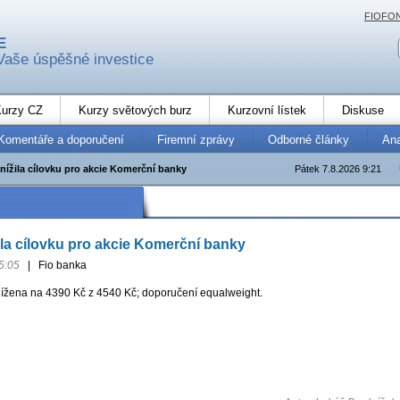
FIOFO
E
Vaše úspěšné investice
urzy CZ
Kurzy světových burz
Kurzovní lístek
Diskuse
Komentáře a doporučení
Firemní zprávy
Odborné články
An
nížila cílovku pro akcie Komerční banky
Pátek 7.8.2026 9:21
ila cílovku pro akcie Komerční banky
5:05
|
Fio banka
nížena na 4390 Kč z 4540 Kč; doporučení equalweight.