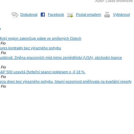
Autor: Lukáš Brodníček
Diskutovat
Facebook
Poslat emailem
Vytisknout
y
ifický region zakončuje pátek ve smíšených číslech
Fio
tures kontrakty bez výrazného pohybu
Fio
dálosti: Změna pracovních míst mimo zemědělství (USA), obchodní biance
Fio
S&P 500 uzavírá čtvrteční seanci poklesem o -0,18 %.
Fio
za dnes bez výrazného pohybu, hlavní pozornost směřovala na kvartální reporty
Fio