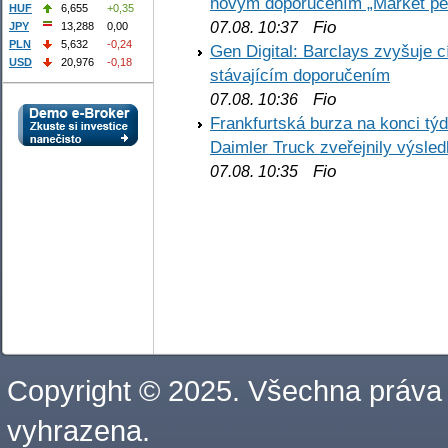
novým doporučením „Market pe
HUF
6,655
+0,35
Fio
07.08. 10:37
JPY
13,288
0,00
PLN
5,632
-0,24
Gen Digital: Barclays zvyšuje
USD
20,976
-0,18
stávajícím doporučením
Fio
07.08. 10:36
Frankfurtská burza na konci týd
Daimler Truck zveřejnily výsle
Fio
07.08. 10:35
Copyright © 2025. Všechna práva
vyhrazena.