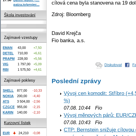
cílová cena byla stanovena na 19 dol
paiza.io/projec...
Zdroj: Bloomberg
Škola investování
David Krejča
Zajímavé vzestupy
Fio banka, a.s.
EMAN
43,00
+7,50
DETEL
710,00
+6,61
PRAPM
228,00
+5,56
VIG
1 797,00
+5,09
Diskutovat
F
RBI
1 575,50
+4,61
Poslední zprávy
Zajímavé poklesy
SHELL
877,00
-10,33
Vývoj cen komodit: Stříbro (+4,
NOKIA
200,00
-4,40
%)
ATS
3 504,00
-2,56
Fio
CZGCE
955,00
-2,15
07.08. 10:44
KARIN
140,00
-2,10
Vývoj měnových párů: EUR/CZ
Fio
07.08. 10:43
Kurzovní lístek
CTP: Bernstein snižuje cílovo
EUR
24,210
-0,08