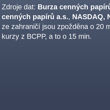
Zdroje dat:
Burza cenných papírů
cenných papírů a.s.
,
NASDAQ, N
ze zahraničí jsou zpožděna o 20 m
kurzy z BCPP, a to o 15 min.