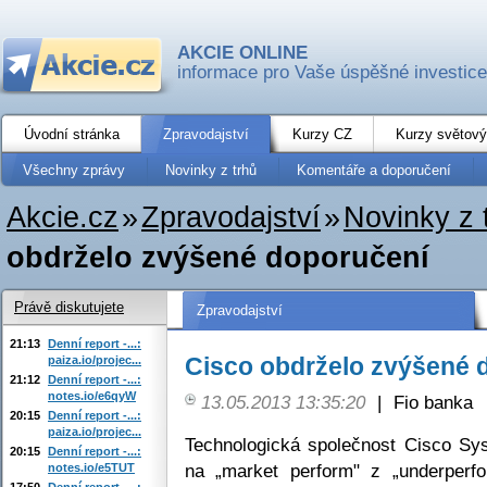
AKCIE ONLINE
informace pro Vaše úspěšné investice
Úvodní stránka
Zpravodajství
Kurzy CZ
Kurzy světový
Všechny zprávy
Novinky z trhů
Komentáře a doporučení
Akcie.cz
»
Zpravodajství
»
Novinky z 
obdrželo zvýšené doporučení
Právě diskutujete
Zpravodajství
21:13
Denní report -...:
Cisco obdrželo zvýšené 
paiza.io/projec...
21:12
Denní report -...:
notes.io/e6qyW
13.05.2013 13:35:20
|
Fio banka
20:15
Denní report -...:
paiza.io/projec...
Technologická společnost Cisco Sy
20:15
Denní report -...:
na „market perform" z „underperf
notes.io/e5TUT
17:50
Denní report -...: