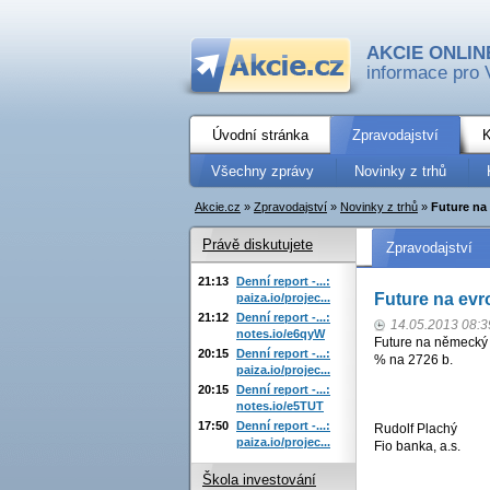
AKCIE ONLIN
informace pro 
Úvodní stránka
Zpravodajství
K
Všechny zprávy
Novinky z trhů
Akcie.cz
»
Zpravodajství
»
Novinky z trhů
»
Future na
Právě diskutujete
Zpravodajství
21:13
Denní report -...:
Future na evr
paiza.io/projec...
21:12
Denní report -...:
14.05.2013 08:3
notes.io/e6qyW
Future na německý 
20:15
Denní report -...:
% na 2726 b.
paiza.io/projec...
20:15
Denní report -...:
notes.io/e5TUT
17:50
Denní report -...:
Rudolf Plachý
paiza.io/projec...
Fio banka, a.s.
Škola investování