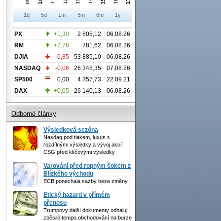
1d
5d
1m
3m
6m
1y
PX
+1,30
2 805,12
06.08.26
RM
+2,78
781,62
06.08.26
DJIA
-0,85
53 885,10
06.08.26
NASDAQ
-0,06
26 348,35
07.08.26
SP500
0,00
4 357,73
22.09.21
DAX
+0,05
26 140,13
06.08.26
Odborné články
Výsledková sezóna
Nasdaq pod tlakem, luxus s
rozdílnými výsledky a vývoj akcií
CSG před klíčovými výsledky
Varování před ropným šokem z
Blízkého východu
ECB ponechala sazby beze změny
Etický hazard v přímém
přenosu
Trumpovy další dokumenty odhalují
zběsilé tempo obchodování na burze