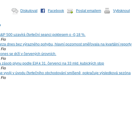
Diskutovat
Facebook
Poslat emailem
Vytisknout
y
S&P 500 uzavírá čtvrteční seanci poklesem o -0,18 %.
Fio
za dnes bez výrazného pohybu, hlavní pozornost směřovala na kvartální reporty
Fio
ones se drží v červených úrovních.
Fio
zásob plynu podle EIA k 31. červenci na 33 mld. kubických stop
Fio
 se vyvíji v úvodu čtvrtečního obchodování smíšeně, pokračuje výsledková sezóna
Fio