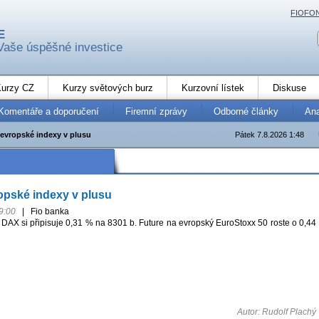
FIOFO
E
Vaše úspěšné investice
urzy CZ
Kurzy světových burz
Kurzovní lístek
Diskuse
Komentáře a doporučení
Firemní zprávy
Odborné články
An
 evropské indexy v plusu
Pátek 7.8.2026 1:48
opské indexy v plusu
9:00
|
Fio banka
DAX si připisuje 0,31 % na 8301 b. Future na evropský EuroStoxx 50 roste o 0,44
Autor: Rudolf Plachý