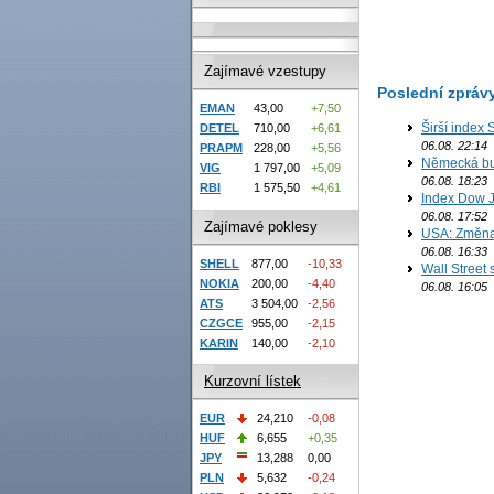
Zajímavé vzestupy
Poslední zpráv
EMAN
43,00
+7,50
Širší index 
DETEL
710,00
+6,61
06.08. 22:14
PRAPM
228,00
+5,56
Německá bur
VIG
1 797,00
+5,09
06.08. 18:23
RBI
1 575,50
+4,61
Index Dow J
06.08. 17:52
Zajímavé poklesy
USA: Změna 
06.08. 16:33
SHELL
877,00
-10,33
Wall Street
NOKIA
200,00
-4,40
06.08. 16:05
ATS
3 504,00
-2,56
CZGCE
955,00
-2,15
KARIN
140,00
-2,10
Kurzovní lístek
EUR
24,210
-0,08
HUF
6,655
+0,35
JPY
13,288
0,00
PLN
5,632
-0,24