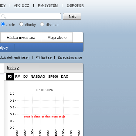
NDY
|
AKCIE.CZ
|
RM-SYSTÉM
|
E-BROKER
akcie
články
diskuze
Rádce investora
Moje akcie
alýzy
Uživatel nepřihlášen
|
Přihlásit se
|
Zaregistrovat se
Indexy
PX
RM
DJ
NASDAQ
SP500
DAX
07.08.2026