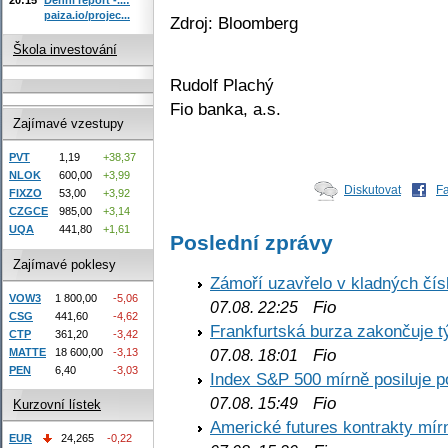
paiza.io/projec...
Zdroj: Bloomberg
Škola investování
Rudolf Plachý
Fio banka, a.s.
Zajímavé vzestupy
PVT
1,19
+38,37
NLOK
600,00
+3,99
Diskutovat
F
FIXZO
53,00
+3,92
CZGCE
985,00
+3,14
UQA
441,80
+1,61
Poslední zprávy
Zajímavé poklesy
Zámoří uzavřelo v kladných č
VOW3
1 800,00
-5,06
Fio
07.08. 22:25
CSG
441,60
-4,62
Frankfurtská burza zakončuje 
CTP
361,20
-3,42
Fio
MATTE
18 600,00
-3,13
07.08. 18:01
PEN
6,40
-3,03
Index S&P 500 mírně posiluje p
Fio
07.08. 15:49
Kurzovní lístek
Americké futures kontrakty mírn
EUR
24,265
-0,22