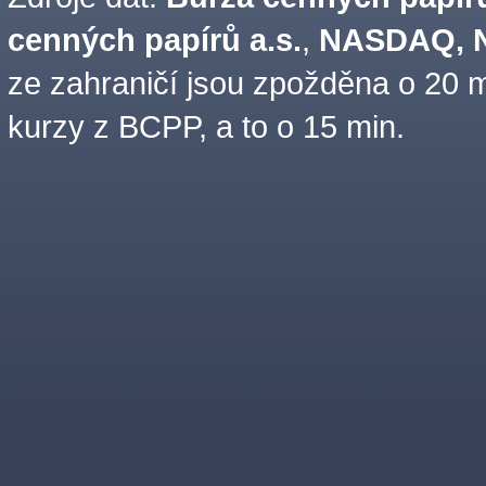
cenných papírů a.s.
,
NASDAQ, N
ze zahraničí jsou zpožděna o 20 m
kurzy z BCPP, a to o 15 min.