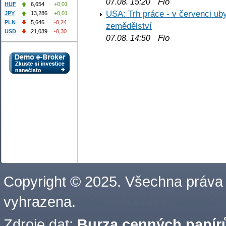
Fio
07.08. 15:20
HUF
6,654
+0,01
USA: Trh práce - v červenci ub
JPY
13,286
+0,01
PLN
5,646
-0,24
zemědělství
USD
21,039
-0,30
Fio
07.08. 14:50
Copyright © 2025. Všechna práva
vyhrazena.
Zdroje dat:
Burza cenných papírů