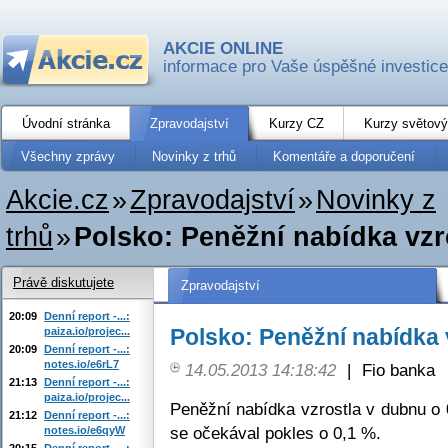
AKCIE ONLINE
informace pro Vaše úspěšné investice
Úvodní stránka
Zpravodajství
Kurzy CZ
Kurzy světový
Všechny zprávy
Novinky z trhů
Komentáře a doporučení
Akcie.cz
»
Zpravodajství
»
Novinky z
trhů
»
Polsko: Peněžní nabídka vzr
Právě diskutujete
Zpravodajství
20:09
Denní report -...:
Polsko: Peněžní nabídka 
paiza.io/projec...
20:09
Denní report -...:
notes.io/e6rL7
14.05.2013 14:18:42
|
Fio banka
21:13
Denní report -...:
paiza.io/projec...
Peněžní nabídka vzrostla v dubnu o
21:12
Denní report -...:
se očekával pokles o 0,1 %.
notes.io/e6qyW
20:15
Denní report -...: