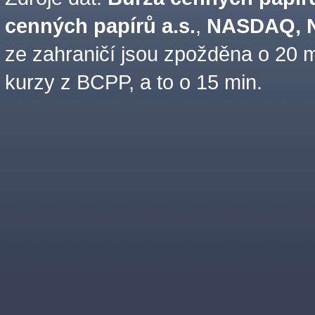
cenných papírů a.s.
,
NASDAQ, N
ze zahraničí jsou zpožděna o 20 m
kurzy z BCPP, a to o 15 min.