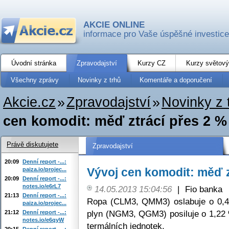
AKCIE ONLINE
informace pro Vaše úspěšné investice
Úvodní stránka
Zpravodajství
Kurzy CZ
Kurzy světový
Všechny zprávy
Novinky z trhů
Komentáře a doporučení
Akcie.cz
»
Zpravodajství
»
Novinky z 
cen komodit: měď ztrácí přes 2 %
Právě diskutujete
Zpravodajství
20:09
Denní report -...:
Vývoj cen komodit: měď z
paiza.io/projec...
20:09
Denní report -...:
notes.io/e6rL7
14.05.2013 15:04:56
|
Fio banka
21:13
Denní report -...:
Ropa (CLM3, QMM3) oslabuje o 0,4
paiza.io/projec...
plyn (NGM3, QGM3) posiluje o 1,22 
21:12
Denní report -...:
notes.io/e6qyW
termálních jednotek.
20:15
Denní report -...: