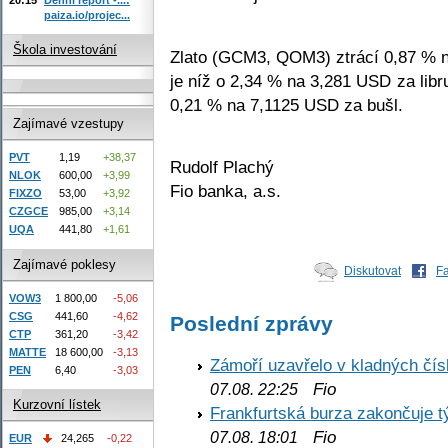
paiza.io/projec...
Škola investování
Zlato (GCM3, QOM3) ztrácí 0,87 % 
je níž o 2,34 % na 3,281 USD za lib
0,21 % na 7,1125 USD za bušl.
Zajímavé vzestupy
PVT
1,19
+38,37
Rudolf Plachý
NLOK
600,00
+3,99
Fio banka, a.s.
FIXZO
53,00
+3,92
CZGCE
985,00
+3,14
UQA
441,80
+1,61
Zajímavé poklesy
Diskutovat
F
VOW3
1 800,00
-5,06
CSG
441,60
-4,62
Poslední zprávy
CTP
361,20
-3,42
MATTE
18 600,00
-3,13
Zámoří uzavřelo v kladných č
PEN
6,40
-3,03
Fio
07.08. 22:25
Kurzovní lístek
Frankfurtská burza zakončuje 
Fio
07.08. 18:01
EUR
24,265
-0,22