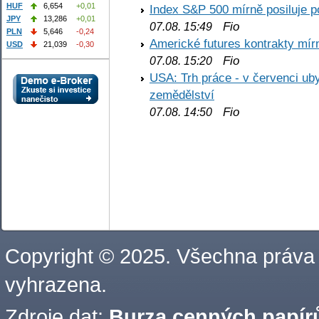
HUF
6,654
+0,01
Index S&P 500 mírně posiluje p
JPY
13,286
+0,01
Fio
07.08. 15:49
PLN
5,646
-0,24
Americké futures kontrakty mírn
USD
21,039
-0,30
Fio
07.08. 15:20
USA: Trh práce - v červenci ub
zemědělství
Fio
07.08. 14:50
Copyright © 2025. Všechna práva
vyhrazena.
Zdroje dat:
Burza cenných papírů