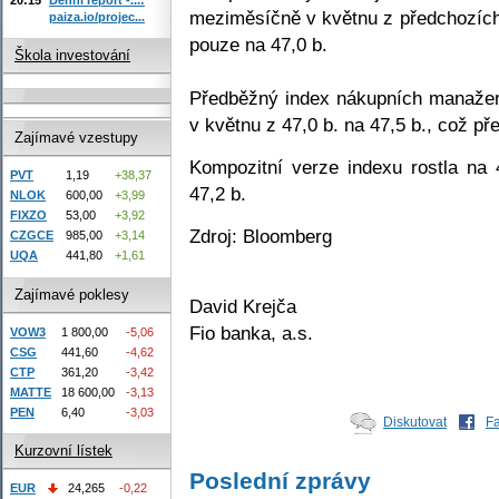
meziměsíčně v květnu z předchozích 
paiza.io/projec...
pouze na 47,0 b.
Škola investování
Předběžný index nákupních manažer
v květnu z 47,0 b. na 47,5 b., což př
Zajímavé vzestupy
Kompozitní verze indexu rostla na 
PVT
1,19
+38,37
47,2 b.
NLOK
600,00
+3,99
FIXZO
53,00
+3,92
Zdroj: Bloomberg
CZGCE
985,00
+3,14
UQA
441,80
+1,61
Zajímavé poklesy
David Krejča
Fio banka, a.s.
VOW3
1 800,00
-5,06
CSG
441,60
-4,62
CTP
361,20
-3,42
MATTE
18 600,00
-3,13
PEN
6,40
-3,03
Diskutovat
F
Kurzovní lístek
Poslední zprávy
EUR
24,265
-0,22