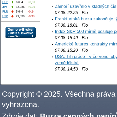
HUF
6,654
+0,01
Zámoří uzavřelo v kladných č
JPY
13,286
+0,01
PLN
5,646
-0,24
Fio
07.08. 22:25
USD
21,039
-0,30
Frankfurtská burza zakončuje 
Fio
07.08. 18:01
Index S&P 500 mírně posiluje p
Fio
07.08. 15:49
Americké futures kontrakty mírn
Fio
07.08. 15:20
USA: Trh práce - v červenci ub
zemědělství
Fio
07.08. 14:50
Copyright © 2025. Všechna práva
vyhrazena.
Zdroje dat:
Burza cenných papírů