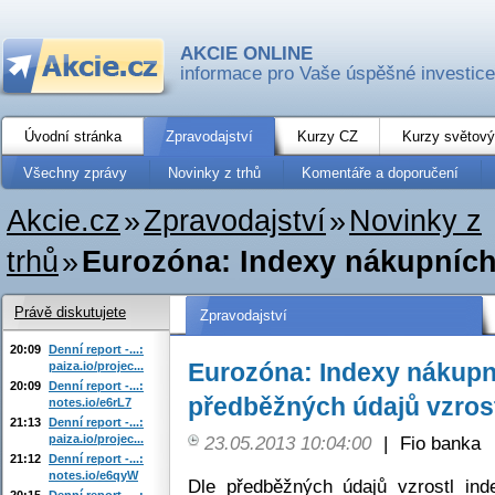
AKCIE ONLINE
informace pro Vaše úspěšné investice
Úvodní stránka
Zpravodajství
Kurzy CZ
Kurzy světový
Všechny zprávy
Novinky z trhů
Komentáře a doporučení
Akcie.cz
»
Zpravodajství
»
Novinky z
trhů
»
Eurozóna: Indexy nákupních
Právě diskutujete
Zpravodajství
20:09
Denní report -...:
Eurozóna: Indexy nákupn
paiza.io/projec...
20:09
Denní report -...:
předběžných údajů vzros
notes.io/e6rL7
21:13
Denní report -...:
paiza.io/projec...
23.05.2013 10:04:00
|
Fio banka
21:12
Denní report -...:
notes.io/e6qyW
Dle předběžných údajů vzrostl in
20:15
Denní report -...: