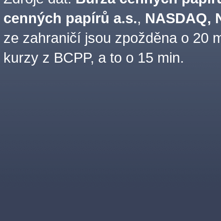
cenných papírů a.s.
,
NASDAQ, N
ze zahraničí jsou zpožděna o 20 m
kurzy z BCPP, a to o 15 min.