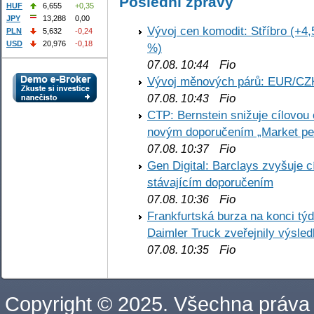
Poslední zprávy
HUF
6,655
+0,35
JPY
13,288
0,00
Vývoj cen komodit: Stříbro (+4,
PLN
5,632
-0,24
USD
20,976
-0,18
%)
Fio
07.08. 10:44
Vývoj měnových párů: EUR/CZ
Fio
07.08. 10:43
CTP: Bernstein snižuje cílovo
novým doporučením „Market pe
Fio
07.08. 10:37
Gen Digital: Barclays zvyšuje
stávajícím doporučením
Fio
07.08. 10:36
Frankfurtská burza na konci týd
Daimler Truck zveřejnily výsle
Fio
07.08. 10:35
Copyright © 2025. Všechna práva