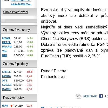
paiza.io/projec...
Evropské trhy vstoupily do dnešní 
Škola investování
akciový index ale dokázal v prů
snižovat.
Nejhůře si dnes vedl zemědělský
Zajímavé vzestupy
Výrazný pokles ceny mědi se odraz
Chemička Boryszew (BRS) poklesla 
EMAN
43,00
+7,50
DETEL
710,00
+6,61
Dobře si dnes vedla rafinérka PGN
PRAPM
228,00
+5,56
zpráva, že plánovaná daň z ply
VIG
1 797,00
+5,09
EuroCash (EUR) posílil o 2,25 %.
RBI
1 575,50
+4,61
Zajímavé poklesy
Rudolf Plachý
SHELL
877,00
-10,33
Fio banka, a.s.
NOKIA
200,00
-4,40
ATS
3 504,00
-2,56
CZGCE
955,00
-2,15
KARIN
140,00
-2,10
Diskutovat
F
Kurzovní lístek
EUR
24,210
-0,08