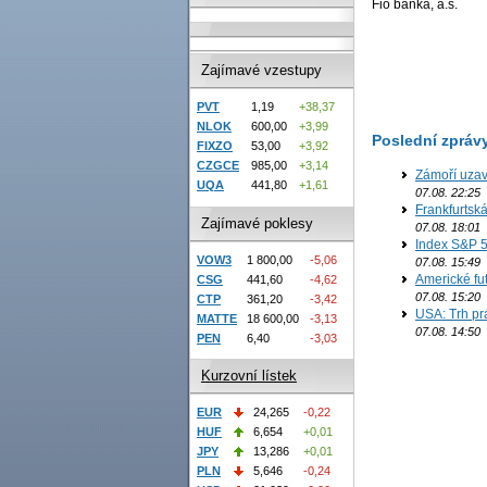
Fio banka, a.s.
Zajímavé vzestupy
PVT
1,19
+38,37
NLOK
600,00
+3,99
Poslední zpráv
FIXZO
53,00
+3,92
CZGCE
985,00
+3,14
Zámoří uzav
UQA
441,80
+1,61
07.08. 22:25
Frankfurtsk
Zajímavé poklesy
07.08. 18:01
Index S&P 5
VOW3
1 800,00
-5,06
07.08. 15:49
Americké fut
CSG
441,60
-4,62
07.08. 15:20
CTP
361,20
-3,42
USA: Trh prá
MATTE
18 600,00
-3,13
07.08. 14:50
PEN
6,40
-3,03
Kurzovní lístek
EUR
24,265
-0,22
HUF
6,654
+0,01
JPY
13,286
+0,01
PLN
5,646
-0,24