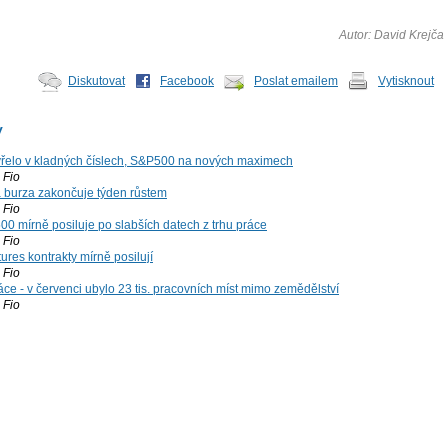
Autor: David Krejča
Diskutovat
Facebook
Poslat emailem
Vytisknout
y
řelo v kladných číslech, S&P500 na nových maximech
Fio
á burza zakončuje týden růstem
Fio
00 mírně posiluje po slabších datech z trhu práce
Fio
ures kontrakty mírně posilují
Fio
ce - v červenci ubylo 23 tis. pracovních míst mimo zemědělství
Fio