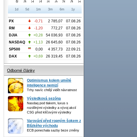
1d
5d
1m
3m
6m
1y
PX
-0,71
2 785,07
07.08.26
RM
-1,20
772,27
07.08.26
DJIA
+0,28
54 036,93
07.08.26
NASDAQ
+1,13
26 645,60
07.08.26
SP500
0,00
4 357,73
22.09.21
DAX
+0,69
26 319,45
07.08.26
Odborné články
Optimismus kolem umělé
inteligence nemizí
Trhy navíc chtějí vidět návratnost
Výsledková sezóna
Nasdaq pod tlakem, luxus s
rozdílnými výsledky a vývoj akcií
CSG před klíčovými výsledky
Varování před ropným šokem z
Blízkého východu
ECB ponechala sazby beze změny