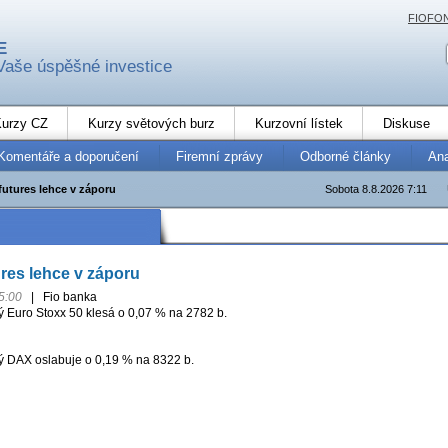
FIOFO
E
Vaše úspěšné investice
urzy CZ
Kurzy světových burz
Kurzovní lístek
Diskuse
Komentáře a doporučení
Firemní zprávy
Odborné články
An
futures lehce v záporu
Sobota 8.8.2026 7:11
res lehce v záporu
5:00
|
Fio banka
ý Euro Stoxx 50 klesá o 0,07 % na 2782 b.
 DAX oslabuje o 0,19 % na 8322 b.