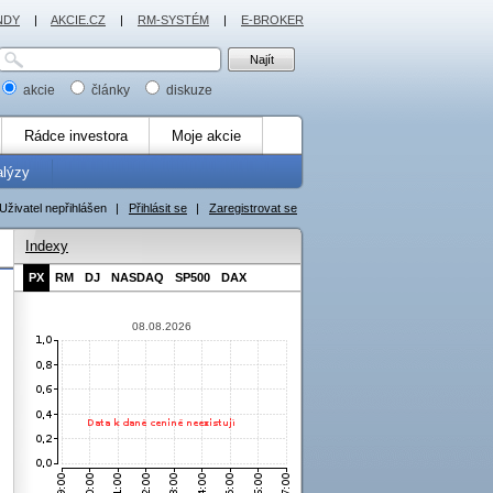
NDY
|
AKCIE.CZ
|
RM-SYSTÉM
|
E-BROKER
akcie
články
diskuze
Rádce investora
Moje akcie
alýzy
Uživatel nepřihlášen
|
Přihlásit se
|
Zaregistrovat se
Indexy
PX
RM
DJ
NASDAQ
SP500
DAX
08.08.2026