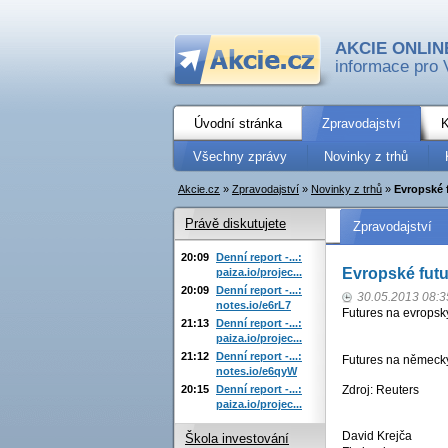
AKCIE ONLIN
informace pro 
Úvodní stránka
Zpravodajství
K
Všechny zprávy
Novinky z trhů
Akcie.cz
»
Zpravodajství
»
Novinky z trhů
»
Evropské 
Právě diskutujete
Zpravodajství
20:09
Denní report -...:
Evropské futu
paiza.io/projec...
20:09
Denní report -...:
30.05.2013 08:3
notes.io/e6rL7
Futures na evropsk
21:13
Denní report -...:
paiza.io/projec...
21:12
Denní report -...:
Futures na německý
notes.io/e6qyW
20:15
Denní report -...:
Zdroj: Reuters
paiza.io/projec...
David Krejča
Škola investování