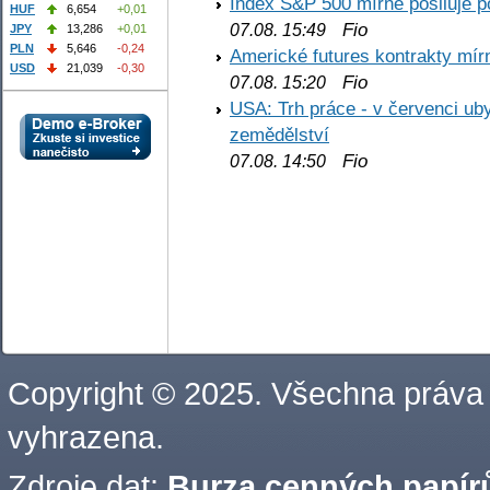
Index S&P 500 mírně posiluje p
HUF
6,654
+0,01
Fio
07.08. 15:49
JPY
13,286
+0,01
PLN
5,646
-0,24
Americké futures kontrakty mírn
USD
21,039
-0,30
Fio
07.08. 15:20
USA: Trh práce - v červenci ub
zemědělství
Fio
07.08. 14:50
Copyright © 2025. Všechna práva
vyhrazena.
Zdroje dat:
Burza cenných papírů