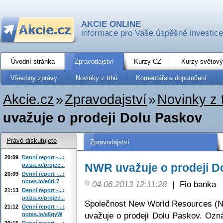
AKCIE ONLINE
informace pro Vaše úspěšné investice
Úvodní stránka
Zpravodajství
Kurzy CZ
Kurzy světový
Všechny zprávy
Novinky z trhů
Komentáře a doporučení
Akcie.cz
»
Zpravodajství
»
Novinky z 
uvažuje o prodeji Dolu Paskov
Právě diskutujete
Zpravodajství
20:09
Denní report -...:
NWR uvažuje o prodeji D
paiza.io/projec...
20:09
Denní report -...:
notes.io/e6rL7
04.06.2013 12:11:28
|
Fio banka
21:13
Denní report -...:
paiza.io/projec...
Společnost New World Resources (NW
21:12
Denní report -...:
uvažuje o prodeji Dolu Paskov. Oz
notes.io/e6qyW
20:15
Denní report -...: