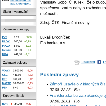
Vladislav Sobol ČTK řekl, že o budo
paiza.io/projec...
společnosti zatím nebylo rozhodnuto
Škola investování
možností.
Zdroj: ČTK, Finanční noviny
Zajímavé vzestupy
Lukáš Brodníček
PVT
1,19
+38,37
NLOK
600,00
+3,99
Fio banka, a.s.
FIXZO
53,00
+3,92
CZGCE
985,00
+3,14
UQA
441,80
+1,61
Diskutovat
F
Zajímavé poklesy
VOW3
1 800,00
-5,06
Poslední zprávy
CSG
441,60
-4,62
CTP
361,20
-3,42
Zámoří uzavřelo v kladných č
MATTE
18 600,00
-3,13
PEN
6,40
-3,03
Fio
07.08. 22:25
Frankfurtská burza zakončuje 
Kurzovní lístek
Fio
07.08. 18:01
EUR
24,265
-0,22