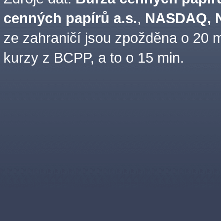
cenných papírů a.s.
,
NASDAQ, N
ze zahraničí jsou zpožděna o 20 m
kurzy z BCPP, a to o 15 min.