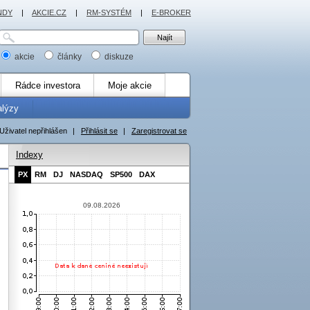
NDY
|
AKCIE.CZ
|
RM-SYSTÉM
|
E-BROKER
akcie
články
diskuze
Rádce investora
Moje akcie
alýzy
Uživatel nepřihlášen
|
Přihlásit se
|
Zaregistrovat se
Indexy
PX
RM
DJ
NASDAQ
SP500
DAX
09.08.2026