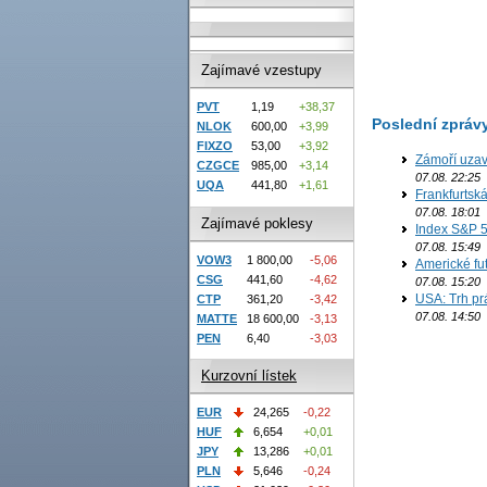
Zajímavé vzestupy
PVT
1,19
+38,37
Poslední zpráv
NLOK
600,00
+3,99
FIXZO
53,00
+3,92
Zámoří uzav
CZGCE
985,00
+3,14
07.08. 22:25
UQA
441,80
+1,61
Frankfurtsk
07.08. 18:01
Zajímavé poklesy
Index S&P 5
07.08. 15:49
VOW3
1 800,00
-5,06
Americké fut
CSG
441,60
-4,62
07.08. 15:20
USA: Trh prá
CTP
361,20
-3,42
07.08. 14:50
MATTE
18 600,00
-3,13
PEN
6,40
-3,03
Kurzovní lístek
EUR
24,265
-0,22
HUF
6,654
+0,01
JPY
13,286
+0,01
PLN
5,646
-0,24