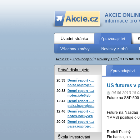
AKCIE ONLIN
informace pro 
Úvodní stránka
Zpravodajství
K
Všechny zprávy
Novinky z trhů
Akcie.cz
»
Zpravodajství
»
Novinky z trhů
»
US future
Právě diskutujete
Zpravodajství
20:33
Denní report -...:
US futures v 
paiza.io/projec...
20:33
Denní report -...:
04.06.2013 15:0
notes.io/e6iyb
Future na S&P 500 
12:47
Denní report -...:
paiza.io/projec...
12:46
Denní report -...:
Future na Nasdaq 
notes.io/e6yWX
YMM3) posiluje o 0
20:09
Denní report -...:
paiza.io/projec...
Rudolf Plachý
Fio banka, a.s.
Škola investování