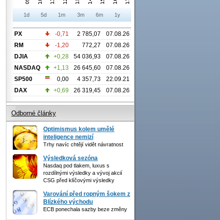
1d
5d
1m
3m
6m
1y
PX
-0,71
2 785,07
07.08.26
RM
-1,20
772,27
07.08.26
DJIA
+0,28
54 036,93
07.08.26
NASDAQ
+1,13
26 645,60
07.08.26
SP500
0,00
4 357,73
22.09.21
DAX
+0,69
26 319,45
07.08.26
Odborné články
Optimismus kolem umělé
inteligence nemizí
Trhy navíc chtějí vidět návratnost
Výsledková sezóna
Nasdaq pod tlakem, luxus s
rozdílnými výsledky a vývoj akcií
CSG před klíčovými výsledky
Varování před ropným šokem z
Blízkého východu
ECB ponechala sazby beze změny