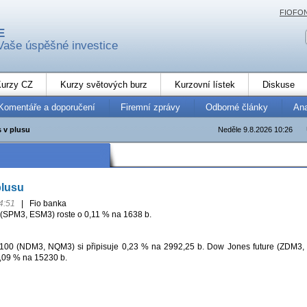
FIOFO
E
Vaše úspěšné investice
urzy CZ
Kurzy světových burz
Kurzovní lístek
Diskuse
Komentáře a doporučení
Firemní zprávy
Odborné články
An
s v plusu
Neděle 9.8.2026 10:26
plusu
4:51
|
Fio banka
(SPM3, ESM3) roste o 0,11 % na 1638 b.
100 (NDM3, NQM3) si připisuje 0,23 % na 2992,25 b. Dow Jones future (ZDM3,
,09 % na 15230 b.