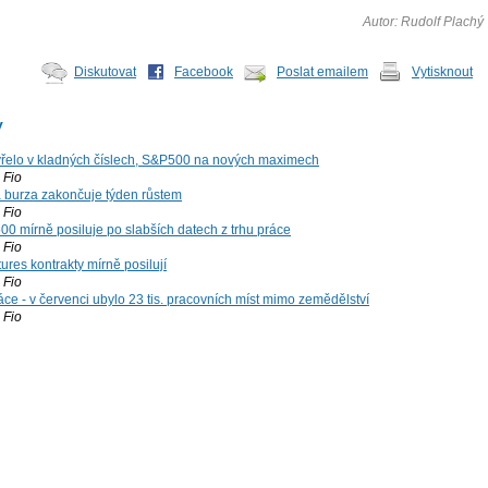
Autor: Rudolf Plachý
Diskutovat
Facebook
Poslat emailem
Vytisknout
y
řelo v kladných číslech, S&P500 na nových maximech
Fio
á burza zakončuje týden růstem
Fio
00 mírně posiluje po slabších datech z trhu práce
Fio
ures kontrakty mírně posilují
Fio
ce - v červenci ubylo 23 tis. pracovních míst mimo zemědělství
Fio