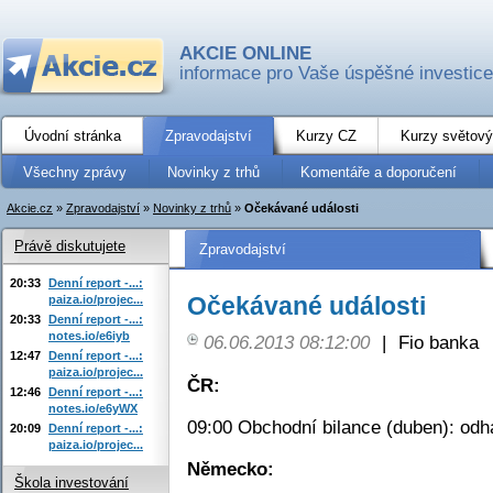
AKCIE ONLINE
informace pro Vaše úspěšné investice
Úvodní stránka
Zpravodajství
Kurzy CZ
Kurzy světový
Všechny zprávy
Novinky z trhů
Komentáře a doporučení
Akcie.cz
»
Zpravodajství
»
Novinky z trhů
»
Očekávané události
Právě diskutujete
Zpravodajství
20:33
Denní report -...:
Očekávané události
paiza.io/projec...
20:33
Denní report -...:
notes.io/e6iyb
06.06.2013 08:12:00
|
Fio banka
12:47
Denní report -...:
paiza.io/projec...
ČR:
12:46
Denní report -...:
notes.io/e6yWX
09:00 Obchodní bilance (duben): odha
20:09
Denní report -...:
paiza.io/projec...
Německo:
Škola investování