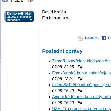
USD
21,039
-0,30
David Krejča
Fio banka, a.s.
Diskutovat
F
Poslední zprávy
Zámoří uzavřelo v kladných č
Fio
07.08. 22:25
Frankfurtská burza zakončuje 
Fio
07.08. 18:01
Index S&P 500 mírně posiluje p
Fio
07.08. 15:49
Americké futures kontrakty mírn
Fio
07.08. 15:20
USA: Trh práce - v červenci ub