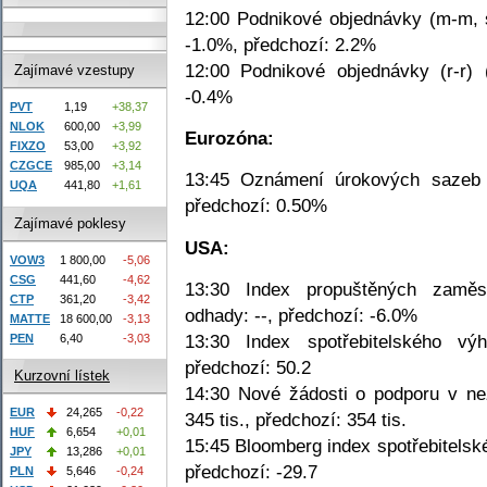
12:00 Podnikové objednávky (m-m, 
-1.0%, předchozí: 2.2%
12:00 Podnikové objednávky (r-r) 
Zajímavé vzestupy
-0.4%
PVT
1,19
+38,37
NLOK
600,00
+3,99
Eurozóna:
FIXZO
53,00
+3,92
CZGCE
985,00
+3,14
13:45 Oznámení úrokových sazeb 
UQA
441,80
+1,61
předchozí: 0.50%
Zajímavé poklesy
USA:
VOW3
1 800,00
-5,06
CSG
441,60
-4,62
13:30 Index propuštěných zaměst
CTP
361,20
-3,42
odhady: --, předchozí: -6.0%
MATTE
18 600,00
-3,13
13:30 Index spotřebitelského vý
PEN
6,40
-3,03
předchozí: 50.2
Kurzovní lístek
14:30 Nové žádosti o podporu v ne
EUR
24,265
-0,22
345 tis., předchozí: 354 tis.
HUF
6,654
+0,01
15:45 Bloomberg index spotřebitelské
JPY
13,286
+0,01
předchozí: -29.7
PLN
5,646
-0,24