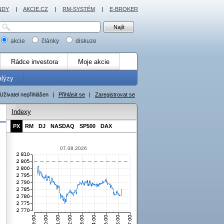
NDY
|
AKCIE.CZ
|
RM-SYSTÉM
|
E-BROKER
akcie
články
diskuze
Rádce investora
Moje akcie
alýzy
Uživatel nepřihlášen
|
Přihlásit se
|
Zaregistrovat se
Indexy
PX
RM
DJ
NASDAQ
SP500
DAX
07.08.2026