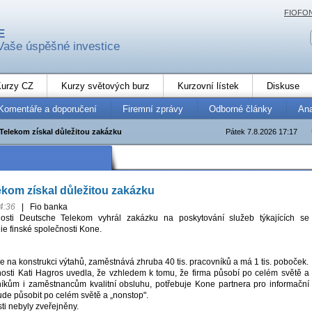
FIOFO
E
Vaše úspěšné investice
urzy CZ
Kurzy světových burz
Kurzovní lístek
Diskuse
Komentáře a doporučení
Firemní zprávy
Odborné články
An
Telekom získal důležitou zakázku
Pátek 7.8.2026 17:17
kom získal důležitou zakázku
4:36
|
Fio banka
osti Deutsche Telekom vyhrál zakázku na poskytování služeb týkajících se
ie finské společnosti Kone.
e na konstrukci výtahů, zaměstnává zhruba 40 tis. pracovníků a má 1 tis. poboček.
sti Kati Hagros uvedla, že vzhledem k tomu, že firma působí po celém světě a
zníkům i zaměstnancům kvalitní obsluhu, potřebuje Kone partnera pro informační
bude působit po celém světě a „nonstop".
ti nebyly zveřejněny.