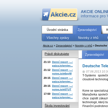
AKCIE ONLIN
informace pro 
Úvodní stránka
Zpravodajství
K
Všechny zprávy
Novinky z trhů
Akcie.cz
»
Zpravodajství
»
Novinky z trhů
»
Deutsche 
Právě diskutujete
Zpravodajství
21:13
Denní report -...:
Deutsche Tele
paiza.io/projec...
21:12
Denní report -...:
07.06.2013 10:3
notes.io/e6qyW
T-Systems společn
20:15
Denní report -...:
cloudové technolog
paiza.io/projec...
20:15
Denní report -...:
notes.io/e5TUT
Kone se specializuj
17:50
Denní report -...:
Manažerka společno
paiza.io/projec...
chce zajistit záka
technologii, který 
Škola investování
Finanční podrobnos