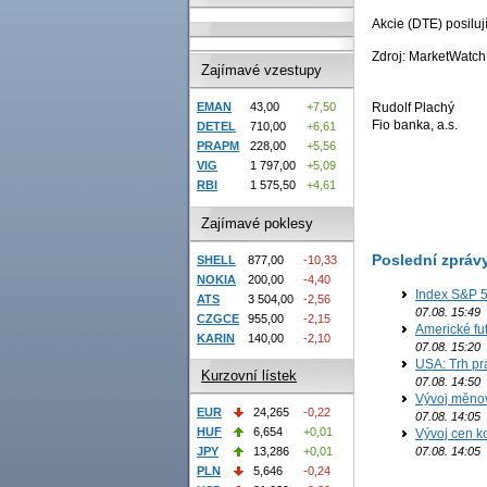
Akcie (DTE) posilu
Zdroj: MarketWatch
Zajímavé vzestupy
Rudolf Plachý
EMAN
43,00
+7,50
Fio banka, a.s.
DETEL
710,00
+6,61
PRAPM
228,00
+5,56
VIG
1 797,00
+5,09
RBI
1 575,50
+4,61
Zajímavé poklesy
Poslední zpráv
SHELL
877,00
-10,33
NOKIA
200,00
-4,40
Index S&P 5
ATS
3 504,00
-2,56
07.08. 15:49
CZGCE
955,00
-2,15
Americké fut
KARIN
140,00
-2,10
07.08. 15:20
USA: Trh prá
Kurzovní lístek
07.08. 14:50
Vývoj měno
EUR
24,265
-0,22
07.08. 14:05
HUF
6,654
+0,01
Vývoj cen ko
JPY
13,286
+0,01
07.08. 14:05
PLN
5,646
-0,24