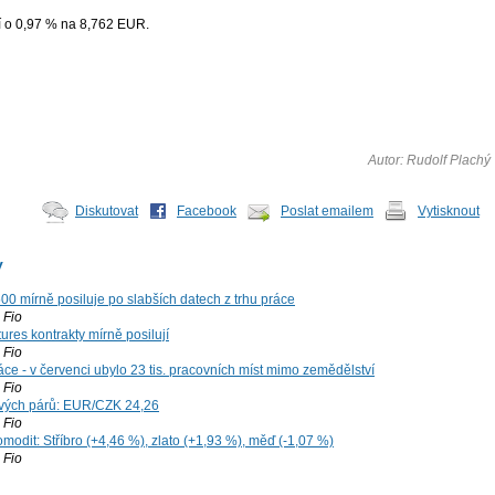
jí o 0,97 % na 8,762 EUR.
Autor: Rudolf Plachý
Diskutovat
Facebook
Poslat emailem
Vytisknout
y
00 mírně posiluje po slabších datech z trhu práce
Fio
ures kontrakty mírně posilují
Fio
ce - v červenci ubylo 23 tis. pracovních míst mimo zemědělství
Fio
vých párů: EUR/CZK 24,26
Fio
modit: Stříbro (+4,46 %), zlato (+1,93 %), měď (-1,07 %)
Fio