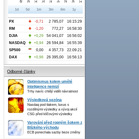
1d
5d
1m
3m
6m
1y
PX
-0,71
2 785,07
16:15:29
RM
-1,20
772,27
16:58:30
DJIA
+0,29
54 041,07
16:56:02
NASDAQ
+0,94
26 594,84
16:55:39
SP500
0,00
4 357,73
22.09.21
DAX
+0,98
26 395,00
16:56:13
Odborné články
Optimismus kolem umělé
inteligence nemizí
Trhy navíc chtějí vidět návratnost
Výsledková sezóna
Nasdaq pod tlakem, luxus s
rozdílnými výsledky a vývoj akcií
CSG před klíčovými výsledky
Varování před ropným šokem z
Blízkého východu
ECB ponechala sazby beze změny