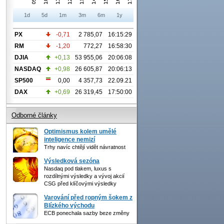
1d
5d
1m
3m
6m
1y
PX
-0,71
2 785,07
16:15:29
RM
-1,20
772,27
16:58:30
DJIA
+0,13
53 955,06
20:06:08
NASDAQ
+0,98
26 605,87
20:06:13
SP500
0,00
4 357,73
22.09.21
DAX
+0,69
26 319,45
17:50:00
Odborné články
Optimismus kolem umělé
inteligence nemizí
Trhy navíc chtějí vidět návratnost
Výsledková sezóna
Nasdaq pod tlakem, luxus s
rozdílnými výsledky a vývoj akcií
CSG před klíčovými výsledky
Varování před ropným šokem z
Blízkého východu
ECB ponechala sazby beze změny