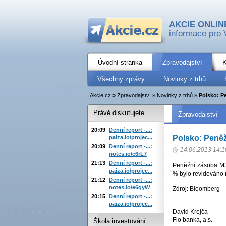
AKCIE ONLIN
informace pro 
Úvodní stránka
Zpravodajství
K
Všechny zprávy
Novinky z trhů
Akcie.cz
»
Zpravodajství
»
Novinky z trhů
»
Polsko: P
Právě diskutujete
Zpravodajství
20:09
Denní report -...:
Polsko: Peněž
paiza.io/projec...
20:09
Denní report -...:
14.06.2013 14:1
notes.io/e6rL7
21:13
Denní report -...:
Peněžní zásoba M3 
paiza.io/projec...
% bylo revidováno 
21:12
Denní report -...:
notes.io/e6qyW
Zdroj: Bloomberg
20:15
Denní report -...:
paiza.io/projec...
David Krejča
Fio banka, a.s.
Škola investování