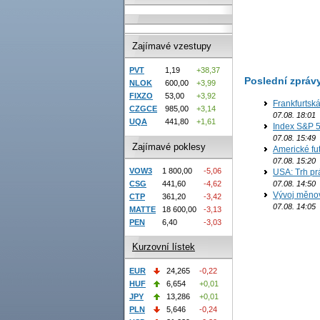
Zajímavé vzestupy
PVT
1,19
+38,37
Poslední zpráv
NLOK
600,00
+3,99
FIXZO
53,00
+3,92
Frankfurtsk
CZGCE
985,00
+3,14
07.08. 18:01
UQA
441,80
+1,61
Index S&P 5
07.08. 15:49
Zajímavé poklesy
Americké fut
07.08. 15:20
VOW3
1 800,00
-5,06
USA: Trh prá
CSG
441,60
-4,62
07.08. 14:50
Vývoj měno
CTP
361,20
-3,42
07.08. 14:05
MATTE
18 600,00
-3,13
PEN
6,40
-3,03
Kurzovní lístek
EUR
24,265
-0,22
HUF
6,654
+0,01
JPY
13,286
+0,01
PLN
5,646
-0,24