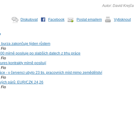
Autor: David Krejča
Diskutovat
Facebook
Poslat emailem
Vytisknout
y
á burza zakončuje týden růstem
Fio
00 mírně posiluje po slabších datech z trhu práce
Fio
ures kontrakty mírně posilují
Fio
ce - v červenci ubylo 23 tis. pracovních míst mimo zemědělství
Fio
vých párů: EUR/CZK 24,26
Fio