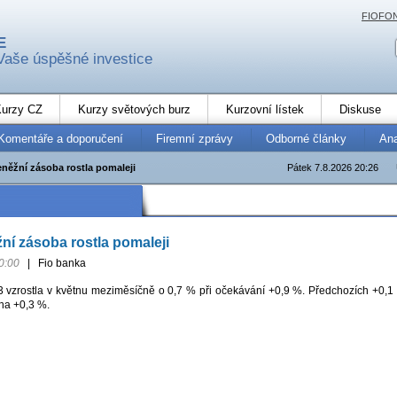
FIOFO
E
Vaše úspěšné investice
urzy CZ
Kurzy světových burz
Kurzovní lístek
Diskuse
Komentáře a doporučení
Firemní zprávy
Odborné články
An
eněžní zásoba rostla pomaleji
Pátek 7.8.2026 20:26
ní zásoba rostla pomaleji
0:00
|
Fio banka
vzrostla v květnu meziměsíčně o 0,7 % při očekávání +0,9 %. Předchozích +0,1
na +0,3 %.