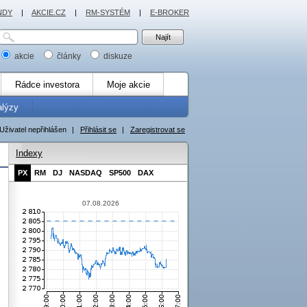
NDY
|
AKCIE.CZ
|
RM-SYSTÉM
|
E-BROKER
akcie
články
diskuze
Rádce investora
Moje akcie
alýzy
Uživatel nepřihlášen
|
Přihlásit se
|
Zaregistrovat se
Indexy
PX
RM
DJ
NASDAQ
SP500
DAX
07.08.2026