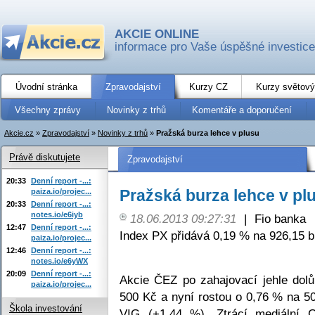
AKCIE ONLINE
informace pro Vaše úspěšné investice
Úvodní stránka
Zpravodajství
Kurzy CZ
Kurzy světový
Všechny zprávy
Novinky z trhů
Komentáře a doporučení
Akcie.cz
»
Zpravodajství
»
Novinky z trhů
»
Pražská burza lehce v plusu
Právě diskutujete
Zpravodajství
20:33
Denní report -...:
Pražská burza lehce v pl
paiza.io/projec...
20:33
Denní report -...:
notes.io/e6iyb
18.06.2013 09:27:31
|
Fio banka
12:47
Denní report -...:
Index PX přidává 0,19 % na 926,15 b
paiza.io/projec...
12:46
Denní report -...:
notes.io/e6yWX
20:09
Denní report -...:
Akcie ČEZ po zahajovací jehle dol
paiza.io/projec...
500 Kč a nyní rostou o 0,76 % na 50
Škola investování
VIG (+1,44 %). Ztrácí mediální