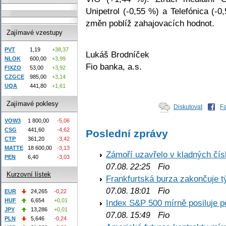
Unipetrol (-0,55 %) a Telefónica (-
změn poblíž zahajovacích hodnot.
Zajímavé vzestupy
PVT
1,19
+38,37
Lukáš Brodníček
NLOK
600,00
+3,99
Fio banka, a.s.
FIXZO
53,00
+3,92
CZGCE
985,00
+3,14
UQA
441,80
+1,61
Zajímavé poklesy
Diskutovat
F
VOW3
1 800,00
-5,06
CSG
441,60
-4,62
Poslední zprávy
CTP
361,20
-3,42
MATTE
18 600,00
-3,13
Zámoří uzavřelo v kladných č
PEN
6,40
-3,03
Fio
07.08. 22:25
Kurzovní lístek
Frankfurtská burza zakončuje 
Fio
07.08. 18:01
EUR
24,265
-0,22
HUF
6,654
+0,01
Index S&P 500 mírně posiluje p
JPY
13,286
+0,01
Fio
07.08. 15:49
PLN
5,646
-0,24