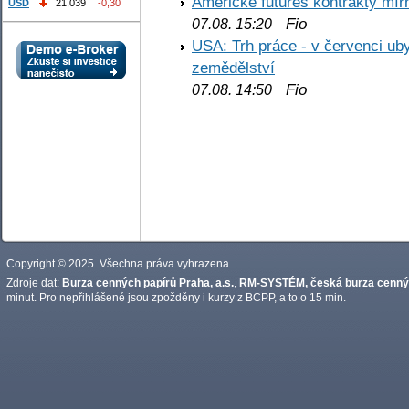
Americké futures kontrakty mírn
USD
21,039
-0,30
Fio
07.08. 15:20
USA: Trh práce - v červenci ub
zemědělství
Fio
07.08. 14:50
Copyright © 2025. Všechna práva vyhrazena.
Zdroje dat:
Burza cenných papírů Praha, a.s.
,
RM-SYSTÉM, česká burza cennýc
minut. Pro nepřihlášené jsou zpožděny i kurzy z BCPP, a to o 15 min.