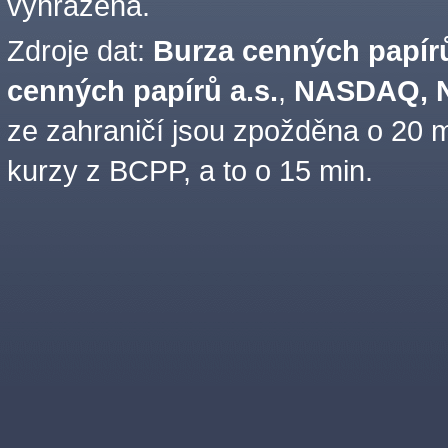
vyhrazena.
Zdroje dat:
Burza cenných papírů
cenných papírů a.s.
,
NASDAQ, N
ze zahraničí jsou zpožděna o 20 m
kurzy z BCPP, a to o 15 min.