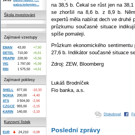
na 38,5 b. Čekal se růst jen na 38,1
paiza.io/projec...
se zhoršil na 8,6 b. z 8,9 b. Ně
Škola investování
expertů měla nabírat dech ve druhé 
průzkumu současné situace indikuj
spíše pomaleji.
Zajímavé vzestupy
Průzkum ekonomického sentimentu p
EMAN
43,00
+7,50
27,6 b. Indikátor současné situace se 
DETEL
710,00
+6,61
PRAPM
228,00
+5,56
Zdroj: ZEW, Bloomberg
VIG
1 797,00
+5,09
RBI
1 575,50
+4,61
Zajímavé poklesy
Lukáš Brodníček
Fio banka, a.s.
SHELL
877,00
-10,33
NOKIA
200,00
-4,40
ATS
3 504,00
-2,56
CZGCE
955,00
-2,15
KARIN
140,00
-2,10
Diskutovat
F
Kurzovní lístek
Poslední zprávy
EUR
24,210
-0,08