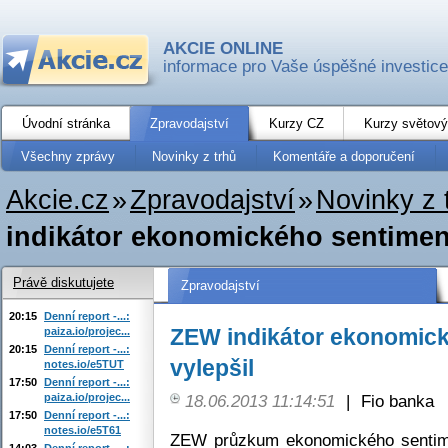
AKCIE ONLINE
informace pro Vaše úspěšné investice
Úvodní stránka
Zpravodajství
Kurzy CZ
Kurzy světový
Všechny zprávy
Novinky z trhů
Komentáře a doporučení
Akcie.cz
»
Zpravodajství
»
Novinky z 
indikátor ekonomického sentiment
Právě diskutujete
Zpravodajství
20:15
Denní report -...:
ZEW indikátor ekonomick
paiza.io/projec...
20:15
Denní report -...:
vylepšil
notes.io/e5TUT
17:50
Denní report -...:
paiza.io/projec...
18.06.2013 11:14:51
|
Fio banka
17:50
Denní report -...:
notes.io/e5T61
ZEW průzkum ekonomického sentim
14:03
Denní report -...: