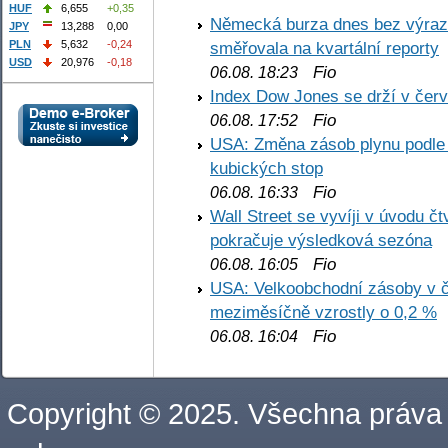
HUF
6,655
+0,35
Německá burza dnes bez výrazn
JPY
13,288
0,00
PLN
5,632
-0,24
směřovala na kvartální reporty
USD
20,976
-0,18
Fio
06.08. 18:23
Index Dow Jones se drží v čer
Fio
06.08. 17:52
USA: Změna zásob plynu podle E
kubických stop
Fio
06.08. 16:33
Wall Street se vyvíji v úvodu 
pokračuje výsledková sezóna
Fio
06.08. 16:05
USA: Velkoobchodní zásoby v č
meziměsíčně vzrostly o 0,2 %
Fio
06.08. 16:04
Copyright © 2025. Všechna práva