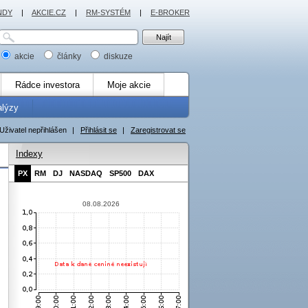
NDY
|
AKCIE.CZ
|
RM-SYSTÉM
|
E-BROKER
akcie
články
diskuze
Rádce investora
Moje akcie
alýzy
Uživatel nepřihlášen
|
Přihlásit se
|
Zaregistrovat se
Indexy
PX
RM
DJ
NASDAQ
SP500
DAX
08.08.2026