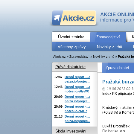
AKCIE ONLIN
informace pro 
Úvodní stránka
Zpravodajství
K
Všechny zprávy
Novinky z trhů
Akcie.cz
»
Zpravodajství
»
Novinky z trhů
»
Pražská b
Právě diskutujete
Zpravodajství
12:47
Denní report -...:
Pražská burza
paiza.io/projec...
12:46
Denní report -...:
19.06.2013 09:1
notes.io/e6yWX
Index PX připisuje 
20:09
Denní report -...:
paiza.io/projec...
20:09
Denní report -...:
K růstovým akciím 
notes.io/e6rL7
(+0,83 %) a Komerčn
21:13
Denní report -...:
paiza.io/projec...
Lukáš Brodníček
Fio banka, a.s.
Škola investování