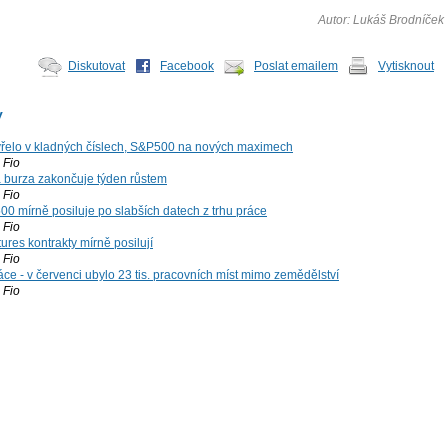
Autor: Lukáš Brodníček
Diskutovat
Facebook
Poslat emailem
Vytisknout
y
řelo v kladných číslech, S&P500 na nových maximech
Fio
á burza zakončuje týden růstem
Fio
00 mírně posiluje po slabších datech z trhu práce
Fio
ures kontrakty mírně posilují
Fio
ce - v červenci ubylo 23 tis. pracovních míst mimo zemědělství
Fio