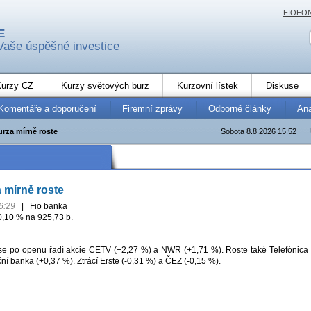
FIOFO
E
Vaše úspěšné investice
urzy CZ
Kurzy světových burz
Kurzovní lístek
Diskuse
Komentáře a doporučení
Firemní zprávy
Odborné články
An
urza mírně roste
Sobota 8.8.2026 15:52
 mírně roste
6:29
|
Fio banka
0,10 % na 925,73 b.
se po openu řadí akcie CETV (+2,27 %) a NWR (+1,71 %). Roste také Telefónica
í banka (+0,37 %). Ztrácí Erste (-0,31 %) a ČEZ (-0,15 %).