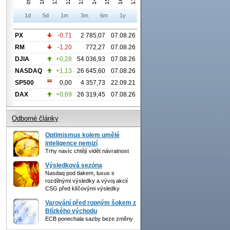
1d
5d
1m
3m
6m
1y
PX
-0,71
2 785,07
07.08.26
RM
-1,20
772,27
07.08.26
DJIA
+0,28
54 036,93
07.08.26
NASDAQ
+1,13
26 645,60
07.08.26
SP500
0,00
4 357,73
22.09.21
DAX
+0,69
26 319,45
07.08.26
Odborné články
Optimismus kolem umělé
inteligence nemizí
Trhy navíc chtějí vidět návratnost
Výsledková sezóna
Nasdaq pod tlakem, luxus s
rozdílnými výsledky a vývoj akcií
CSG před klíčovými výsledky
Varování před ropným šokem z
Blízkého východu
ECB ponechala sazby beze změny