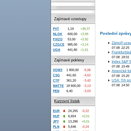
Zajímavé vzestupy
PVT
1,19
+38,37
Poslední zpráv
NLOK
600,00
+3,99
FIXZO
53,00
+3,92
Zámoří uzav
CZGCE
985,00
+3,14
07.08. 22:25
UQA
441,80
+1,61
Frankfurtsk
07.08. 18:01
Zajímavé poklesy
Index S&P 5
07.08. 15:49
VOW3
1 800,00
-5,06
Americké fut
CSG
441,60
-4,62
07.08. 15:20
USA: Trh prá
CTP
361,20
-3,42
07.08. 14:50
MATTE
18 600,00
-3,13
PEN
6,40
-3,03
Kurzovní lístek
EUR
24,265
-0,22
HUF
6,654
+0,01
JPY
13,286
+0,01
PLN
5,646
-0,24