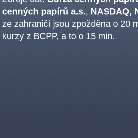
cenných papírů a.s.
,
NASDAQ, N
ze zahraničí jsou zpožděna o 20 m
kurzy z BCPP, a to o 15 min.