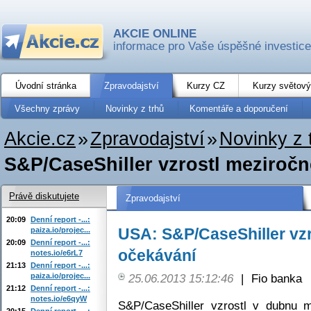
AKCIE ONLINE
informace pro Vaše úspěšné investice
Úvodní stránka
Zpravodajství
Kurzy CZ
Kurzy světový
Všechny zprávy
Novinky z trhů
Komentáře a doporučení
Akcie.cz
»
Zpravodajství
»
Novinky z 
S&P/CaseShiller vzrostl meziroč
Právě diskutujete
Zpravodajství
20:09
Denní report -...:
USA: S&P/CaseShiller vz
paiza.io/projec...
20:09
Denní report -...:
očekávání
notes.io/e6rL7
21:13
Denní report -...:
paiza.io/projec...
25.06.2013 15:12:46
|
Fio banka
21:12
Denní report -...:
notes.io/e6qyW
S&P/CaseShiller vzrostl v dubnu 
20:15
Denní report -...: