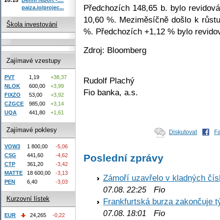
Předchozích 148,65 b. bylo revidov
paiza.io/projec...
10,60 %. Meziměsíčně došlo k růstu
Škola investování
%. Předchozích +1,12 % bylo revido
Zdroj: Bloomberg
Zajímavé vzestupy
PVT
1,19
+38,37
Rudolf Plachý
NLOK
600,00
+3,99
Fio banka, a.s.
FIXZO
53,00
+3,92
CZGCE
985,00
+3,14
UQA
441,80
+1,61
Zajímavé poklesy
Diskutovat
F
VOW3
1 800,00
-5,06
Poslední zprávy
CSG
441,60
-4,62
CTP
361,20
-3,42
MATTE
18 600,00
-3,13
Zámoří uzavřelo v kladných č
PEN
6,40
-3,03
Fio
07.08. 22:25
Kurzovní lístek
Frankfurtská burza zakončuje 
Fio
07.08. 18:01
EUR
24,265
-0,22