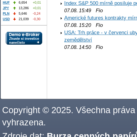
Index S&P 500 mírně posiluje p
HUF
6,654
+0,01
JPY
13,286
+0,01
Fio
07.08. 15:49
PLN
5,646
-0,24
Americké futures kontrakty mírn
USD
21,039
-0,30
Fio
07.08. 15:20
USA: Trh práce - v červenci ub
zemědělství
Fio
07.08. 14:50
Copyright © 2025. Všechna práva
vyhrazena.
Zdroje dat:
Burza cenných papírů