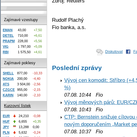
Zdroj: Reuters
Rudolf Plachý
Zajímavé vzestupy
Fio banka, a.s.
EMAN
43,00
+7,50
DETEL
710,00
+6,61
PRAPM
228,00
+5,56
VIG
1 797,00
+5,09
Diskutovat
F
RBI
1 575,50
+4,61
Zajímavé poklesy
Poslední zprávy
SHELL
877,00
-10,33
NOKIA
200,00
-4,40
Vývoj cen komodit: Stříbro (+4,
ATS
3 504,00
-2,56
%)
CZGCE
955,00
-2,15
Fio
07.08. 10:44
KARIN
140,00
-2,10
Vývoj měnových párů: EUR/CZ
Kurzovní lístek
Fio
07.08. 10:43
CTP: Bernstein snižuje cílovo
EUR
24,210
-0,08
HUF
6,655
+0,35
novým doporučením „Market pe
JPY
13,288
0,00
Fio
07.08. 10:37
PLN
5,632
-0,24