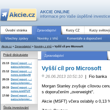
AKCIE ONLINE
informace pro Vaše úspěšné investice
Úvodní stránka
Zpravodajství
Kurzy CZ
Kurzy světový
Všechny zprávy
Novinky z trhů
Komentáře a doporučení
Akcie.cz
»
Zpravodajství
»
Novinky z trhů
»
Vyšší cíl pro Microsoft
Právě diskutujete
Zpravodajství
21:13
Denní report -...:
Vyšší cíl pro Microsoft
paiza.io/projec...
21:12
Denní report -...:
notes.io/e6qyW
26.06.2013 10:51:10
|
Fio banka
20:15
Denní report -...:
paiza.io/projec...
Morgan Stanley zvyšuje cílovou cen
20:15
Denní report -...:
s doporučením „overweight".
notes.io/e5TUT
17:50
Denní report -...:
paiza.io/projec...
Akcie (MSFT) včera oslabily o 0,13
Škola investování