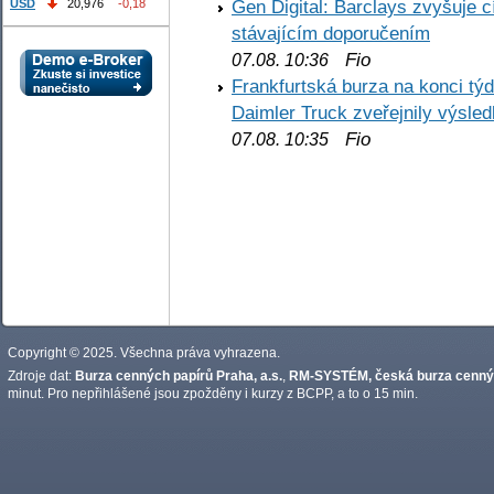
Gen Digital: Barclays zvyšuje
USD
20,976
-0,18
stávajícím doporučením
Fio
07.08. 10:36
Frankfurtská burza na konci týd
Daimler Truck zveřejnily výsle
Fio
07.08. 10:35
Copyright © 2025. Všechna práva vyhrazena.
Zdroje dat:
Burza cenných papírů Praha, a.s.
,
RM-SYSTÉM, česká burza cennýc
minut. Pro nepřihlášené jsou zpožděny i kurzy z BCPP, a to o 15 min.