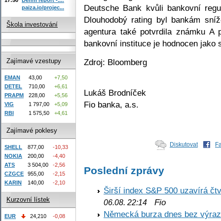
Deutsche Bank kvůli bankovní regu
paiza.io/projec...
Dlouhodobý rating byl bankám sní
Škola investování
agentura také potvrdila známku A 
bankovní instituce je hodnocen jako s
Zdroj: Bloomberg
Zajímavé vzestupy
EMAN
43,00
+7,50
DETEL
710,00
+6,61
Lukáš Brodníček
PRAPM
228,00
+5,56
Fio banka, a.s.
VIG
1 797,00
+5,09
RBI
1 575,50
+4,61
Zajímavé poklesy
Diskutovat
F
SHELL
877,00
-10,33
NOKIA
200,00
-4,40
ATS
3 504,00
-2,56
Poslední zprávy
CZGCE
955,00
-2,15
KARIN
140,00
-2,10
Širší index S&P 500 uzavírá čt
Kurzovní lístek
Fio
06.08. 22:14
Německá burza dnes bez výrazn
EUR
24,210
-0,08