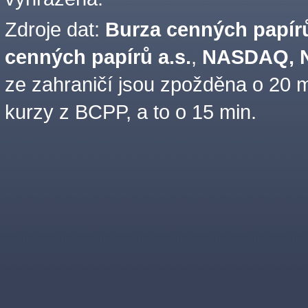
Zdroje dat:
Burza cenných papírů
cenných papírů a.s.
,
NASDAQ, N
ze zahraničí jsou zpožděna o 20 m
kurzy z BCPP, a to o 15 min.