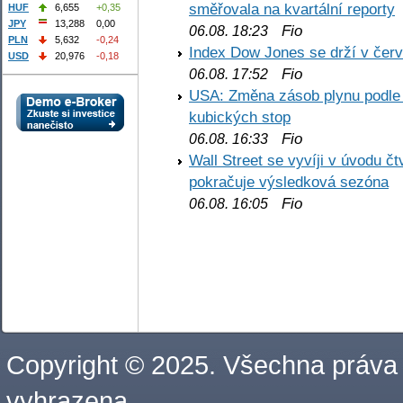
směřovala na kvartální reporty
HUF
6,655
+0,35
JPY
13,288
0,00
Fio
06.08. 18:23
PLN
5,632
-0,24
Index Dow Jones se drží v čer
USD
20,976
-0,18
Fio
06.08. 17:52
USA: Změna zásob plynu podle E
kubických stop
Fio
06.08. 16:33
Wall Street se vyvíji v úvodu 
pokračuje výsledková sezóna
Fio
06.08. 16:05
Copyright © 2025. Všechna práva
vyhrazena.