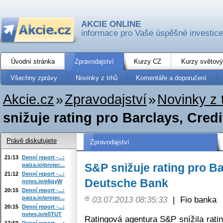
AKCIE ONLINE
informace pro Vaše úspěšné investice
Úvodní stránka
Zpravodajství
Kurzy CZ
Kurzy světový
Všechny zprávy
Novinky z trhů
Komentáře a doporučení
Akcie.cz
»
Zpravodajství
»
Novinky z 
snižuje rating pro Barclays, Cred
Právě diskutujete
Zpravodajství
21:13
Denní report -...:
S&P snižuje rating pro Ba
paiza.io/projec...
21:12
Denní report -...:
Deutsche Bank
notes.io/e6qyW
20:15
Denní report -...:
paiza.io/projec...
03.07.2013 08:35:33
|
Fio banka
20:15
Denní report -...:
notes.io/e5TUT
Ratingová agentura S&P snížila rati
17:50
Denní report -...: