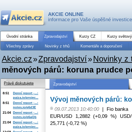
AKCIE ONLINE
informace pro Vaše úspěšné investice
Úvodní stránka
Zpravodajství
Kurzy CZ
Kurzy světový
Všechny zprávy
Novinky z trhů
Komentáře a doporučení
Akcie.cz
»
Zpravodajství
»
Novinky z 
měnových párů: koruna prudce po
Právě diskutujete
Zpravodajství
8:51
Denní report -...:
Vývoj měnových párů: ko
paiza.io/projec...
8:51
Denní report -...:
notes.io/e6d3E
09.07.2013 10:40:00
|
Fio banka
21:04
Denní report -...:
EUR/USD 1,2882 (+0,09 %) USD/
notes.io/e6aQb
25,771 (-0,72 %)
21:04
Denní report -...:
paiza.io/projec...
12:58
Denní report -...: