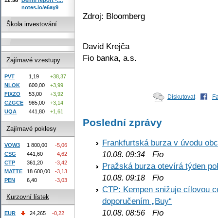
notes.io/e6ay9
Zdroj: Bloomberg
Škola investování
David Krejča
Fio banka, a.s.
Zajímavé vzestupy
PVT
1,19
+38,37
NLOK
600,00
+3,99
FIXZO
53,00
+3,92
Diskutovat
F
CZGCE
985,00
+3,14
UQA
441,80
+1,61
Poslední zprávy
Zajímavé poklesy
Frankfurtská burza v úvodu obc
VOW3
1 800,00
-5,06
Fio
10.08. 09:34
CSG
441,60
-4,62
CTP
361,20
-3,42
Pražská burza otevírá týden p
MATTE
18 600,00
-3,13
Fio
10.08. 09:18
PEN
6,40
-3,03
CTP: Kempen snižuje cílovou 
Kurzovní lístek
doporučením „Buy“
Fio
10.08. 08:56
EUR
24,265
-0,22