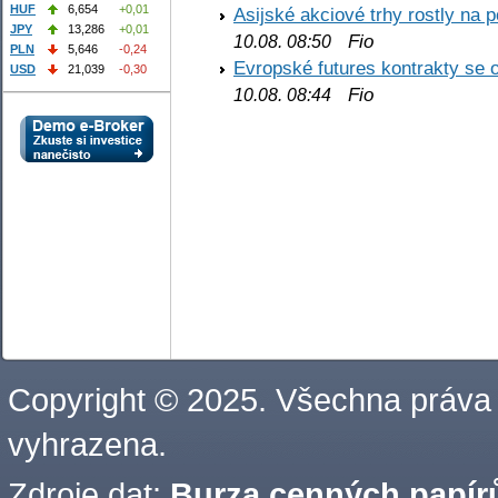
HUF
6,654
+0,01
Asijské akciové trhy rostly na 
JPY
13,286
+0,01
Fio
10.08. 08:50
PLN
5,646
-0,24
Evropské futures kontrakty se 
USD
21,039
-0,30
Fio
10.08. 08:44
Copyright © 2025. Všechna práva
vyhrazena.
Zdroje dat:
Burza cenných papírů