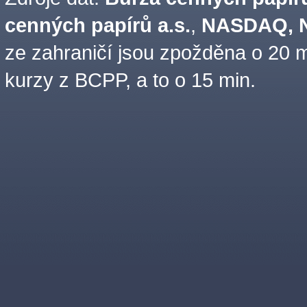
cenných papírů a.s.
,
NASDAQ, N
ze zahraničí jsou zpožděna o 20 m
kurzy z BCPP, a to o 15 min.