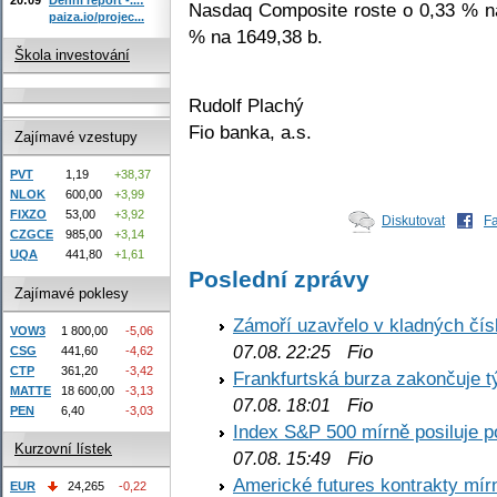
Nasdaq Composite roste o 0,33 % na
paiza.io/projec...
% na 1649,38 b.
Škola investování
Rudolf Plachý
Fio banka, a.s.
Zajímavé vzestupy
PVT
1,19
+38,37
NLOK
600,00
+3,99
FIXZO
53,00
+3,92
Diskutovat
F
CZGCE
985,00
+3,14
UQA
441,80
+1,61
Poslední zprávy
Zajímavé poklesy
Zámoří uzavřelo v kladných č
VOW3
1 800,00
-5,06
Fio
07.08. 22:25
CSG
441,60
-4,62
CTP
361,20
-3,42
Frankfurtská burza zakončuje 
MATTE
18 600,00
-3,13
Fio
07.08. 18:01
PEN
6,40
-3,03
Index S&P 500 mírně posiluje p
Kurzovní lístek
Fio
07.08. 15:49
Americké futures kontrakty mírn
EUR
24,265
-0,22