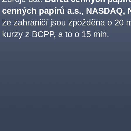
cenných papírů a.s.
,
NASDAQ, N
ze zahraničí jsou zpožděna o 20 m
kurzy z BCPP, a to o 15 min.