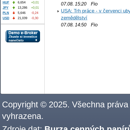
HUF
6,654
+0,01
Fio
07.08. 15:20
JPY
13,286
+0,01
USA: Trh práce - v červenci ub
PLN
5,646
-0,24
zemědělství
USD
21,039
-0,30
Fio
07.08. 14:50
Copyright © 2025. Všechna práva
vyhrazena.
Zdroje dat:
Burza cenných papírů