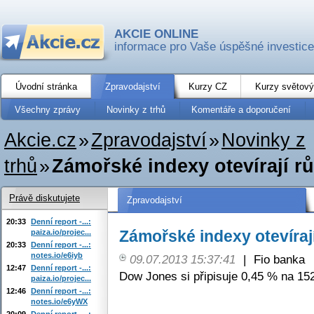
AKCIE ONLINE
informace pro Vaše úspěšné investice
Úvodní stránka
Zpravodajství
Kurzy CZ
Kurzy světový
Všechny zprávy
Novinky z trhů
Komentáře a doporučení
Akcie.cz
»
Zpravodajství
»
Novinky z
trhů
»
Zámořské indexy otevírají r
Právě diskutujete
Zpravodajství
20:33
Denní report -...:
Zámořské indexy otevíraj
paiza.io/projec...
20:33
Denní report -...:
notes.io/e6iyb
09.07.2013 15:37:41
|
Fio banka
12:47
Denní report -...:
Dow Jones si připisuje 0,45 % na 15
paiza.io/projec...
12:46
Denní report -...:
notes.io/e6yWX
20:09
Denní report -...: