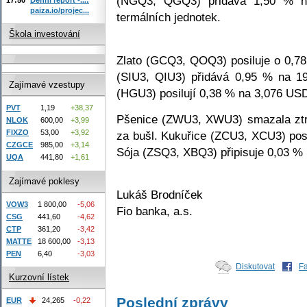
(NGQ3, QGQ3) přidává 1,50 % na
paiza.io/projec...
termálních jednotek.
Škola investování
Zlato (GCQ3, QOQ3) posiluje o 0,78
(SIU3, QIU3) přidává 0,95 % na 1
Zajímavé vzestupy
(HGU3) posilují 0,38 % na 3,076 USD 
PVT
1,19
+38,37
Pšenice (ZWU3, XWU3) smazala ztr
NLOK
600,00
+3,99
FIXZO
53,00
+3,92
za bušl. Kukuřice (ZCU3, XCU3) pos
CZGCE
985,00
+3,14
Sója (ZSQ3, XBQ3) připisuje 0,03 %
UQA
441,80
+1,61
Zajímavé poklesy
Lukáš Brodníček
VOW3
1 800,00
-5,06
Fio banka, a.s.
CSG
441,60
-4,62
CTP
361,20
-3,42
MATTE
18 600,00
-3,13
PEN
6,40
-3,03
Diskutovat
F
Kurzovní lístek
Poslední zprávy
EUR
24,265
-0,22