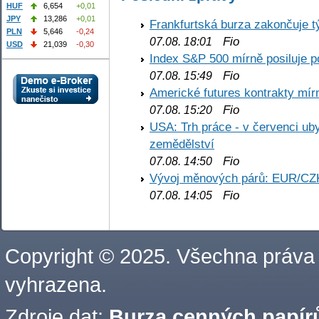
HUF
6,654
+0,01
JPY
13,286
+0,01
Frankfurtská burza zakončuje 
PLN
5,646
-0,24
Fio
07.08. 18:01
USD
21,039
-0,30
Index S&P 500 mírně posiluje p
Fio
07.08. 15:49
Americké futures kontrakty mírn
Fio
07.08. 15:20
USA: Trh práce - v červenci ub
zemědělství
Fio
07.08. 14:50
Vývoj měnových párů: EUR/CZ
Fio
07.08. 14:05
Copyright © 2025. Všechna práva
vyhrazena.
Zdroje dat:
Burza cenných papírů