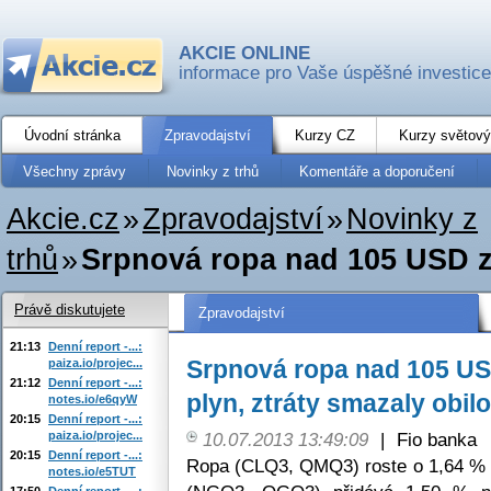
AKCIE ONLINE
informace pro Vaše úspěšné investice
Úvodní stránka
Zpravodajství
Kurzy CZ
Kurzy světový
Všechny zprávy
Novinky z trhů
Komentáře a doporučení
Akcie.cz
»
Zpravodajství
»
Novinky z
trhů
»
Srpnová ropa nad 105 USD za 
Právě diskutujete
Zpravodajství
21:13
Denní report -...:
Srpnová ropa nad 105 USD
paiza.io/projec...
21:12
Denní report -...:
plyn, ztráty smazaly obil
notes.io/e6qyW
20:15
Denní report -...:
paiza.io/projec...
10.07.2013 13:49:09
|
Fio banka
20:15
Denní report -...:
Ropa (CLQ3, QMQ3) roste o 1,64 % 
notes.io/e5TUT
17:50
Denní report -...: