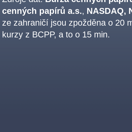
cenných papírů a.s.
,
NASDAQ, N
ze zahraničí jsou zpožděna o 20 m
kurzy z BCPP, a to o 15 min.