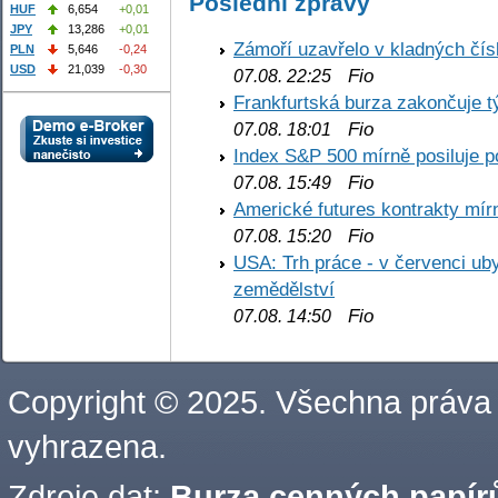
Poslední zprávy
HUF
6,654
+0,01
JPY
13,286
+0,01
Zámoří uzavřelo v kladných č
PLN
5,646
-0,24
USD
21,039
-0,30
Fio
07.08. 22:25
Frankfurtská burza zakončuje 
Fio
07.08. 18:01
Index S&P 500 mírně posiluje p
Fio
07.08. 15:49
Americké futures kontrakty mírn
Fio
07.08. 15:20
USA: Trh práce - v červenci ub
zemědělství
Fio
07.08. 14:50
Copyright © 2025. Všechna práva
vyhrazena.
Zdroje dat:
Burza cenných papírů