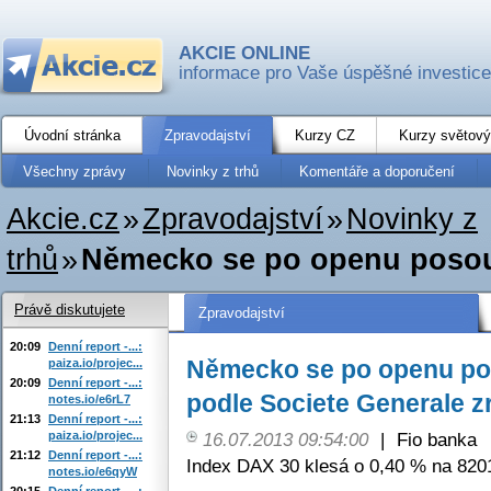
AKCIE ONLINE
informace pro Vaše úspěšné investice
Úvodní stránka
Zpravodajství
Kurzy CZ
Kurzy světový
Všechny zprávy
Novinky z trhů
Komentáře a doporučení
Akcie.cz
»
Zpravodajství
»
Novinky z
trhů
»
Německo se po openu posouvá
Právě diskutujete
Zpravodajství
20:09
Denní report -...:
Německo se po openu pos
paiza.io/projec...
20:09
Denní report -...:
podle Societe Generale z
notes.io/e6rL7
21:13
Denní report -...:
paiza.io/projec...
16.07.2013 09:54:00
|
Fio banka
21:12
Denní report -...:
Index DAX 30 klesá o 0,40 % na 8201
notes.io/e6qyW
20:15
Denní report -...: