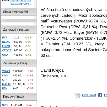
paiza.io/projec...
Většina titulů obchodovaných v rám
Škola investování
červených číslech. Mezi společnost
patří Volkswagen (VOW3 -0,74 %),
Deutsche Post (DPW -0,81 %), De
Zajímavé vzestupy
(BMW -0,73 %) a Bayer (BAYN -0,76
(TKA +2,54 %), Commerzbank (CBK 
PVT
1,19
+38,37
NLOK
600,00
+3,99
a Daimler (DAI +0,23 %), který j
FIXZO
53,00
+3,92
nákupnímu doporučení od Societe Ge
CZGCE
985,00
+3,14
60 eur.
UQA
441,80
+1,61
Zajímavé poklesy
David Krejča
VOW3
1 800,00
-5,06
Fio banka, a.s.
CSG
441,60
-4,62
CTP
361,20
-3,42
MATTE
18 600,00
-3,13
PEN
6,40
-3,03
Diskutovat
F
Kurzovní lístek
EUR
24,265
-0,22