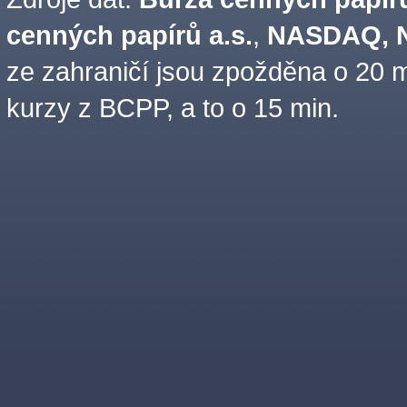
cenných papírů a.s.
,
NASDAQ, N
ze zahraničí jsou zpožděna o 20 m
kurzy z BCPP, a to o 15 min.